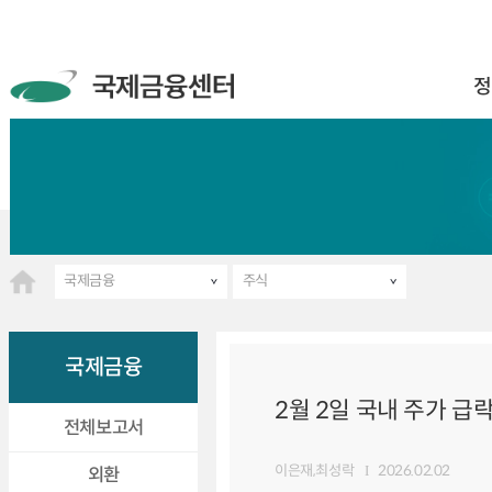
정
국제금융
주식
국제금융
2월 2일 국내 주가 급
전체보고서
이은재,최성락
2026.02.02
외환