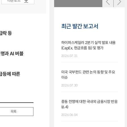
다운로드
최근 발간 보고서
급락 등
하이퍼스케일러 2분기 실적 발표 내용
최근 
(CapEx, 현금흐름 등) 및 평가
및 전
명과 AI 버블
2026.07.31
2026.
미국 국부펀드 관련 논의 동향 및 주요
6월 
 급등에 따른
이슈
발표)
2026.07.30
2026.
중동 전쟁에 대한 국내외 금융시장 반응
7.3
(6.4)
대한 
목록
2026.06.04
2026.