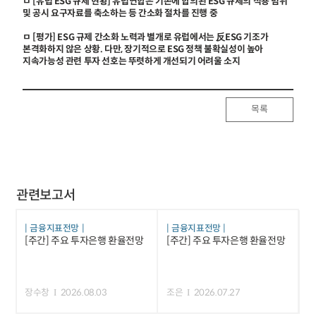
ㅁ [유럽 ESG 규제 현황] 유럽연합은 기존에 합의된 ESG 규제의 적용 범위
및 공시 요구자료를 축소하는 등 간소화 절차를 진행 중
ㅁ [평가] ESG 규제 간소화 노력과 별개로 유럽에서는 反ESG 기조가
본격화하지 않은 상황. 다만, 장기적으로 ESG 정책 불확실성이 높아
지속가능성 관련 투자 선호는 뚜렷하게 개선되기 어려울 소지
목록
관련보고서
금융지표전망
금융지표전망
[주간] 주요 투자은행 환율전망
[주간] 주요 투자은행 환율전망
장수창
2026.08.03
조은
2026.07.27