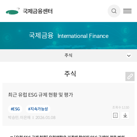
국제금융
International Finance
주식
주식
최근 유럽 ESG 규제 현황 및 평가
조회수
1,110
#ESG
#지속가능성
박승민
, 이은재
2026.01.08