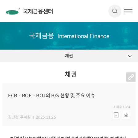
국제금융
International Finance
채권
채권
ECBㆍBOEㆍBOJ의 B/S 현황 및 주요 이슈
조회수
1,054
김선경
, 주혜원
2025.11.26