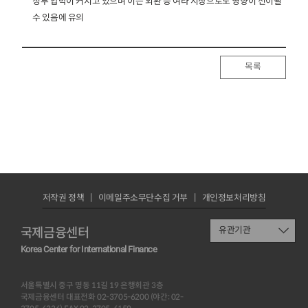
정부 압박이 커지고 있으며 이는 외환 등 여타 시장으로도 영향이 전이될
수 있음에 유의
목록
저작권 정책
이메일주소무단수집 거부
개인정보처리방침
국제금융센터
유관기관
Korea Center for International Finance
서울특별시 중구 명동 11길 19 은행회관 3층
국제금융센터 대표전화 02-3705-6200 (야간: 02-