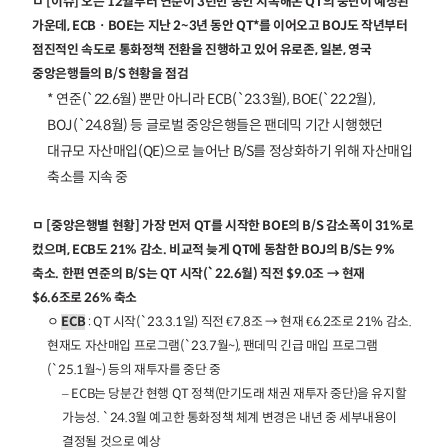
ㅁ [이슈] 오는 12월부터 연준이 3년반 동안 지속해온 QT의 중단이 예정된
가운데, ECBㆍBOE는 지난 2~3년 동안 QT*를 이어오고 BOJ도 작년부터
점진적인 속도로 통화정책 전환을 진행하고 있어 유로존, 일본, 영국
중앙은행들의 B/S 현황을 점검
* 연준(`22.6월) 뿐만 아니라 ECB(`23.3월), BOE(`22.2월),
BOJ(`24.8월) 등 글로벌 중앙은행들은 팬데믹 기간 시행했던
대규모 자산매입(QE)으로 늘어난 B/S를 정상화하기 위해 자산매입
축소를 지속 중
ㅁ [중앙은행별 현황] 가장 먼저 QT를 시작한 BOE의 B/S 감소폭이 31%로
컸으며, ECB도 21% 감소. 비교적 늦게 QT에 동참한 BOJ의 B/S는 9%
축소. 한편 연준의 B/S는 QT 시작(`22.6월) 직전 $9.0조 → 현재
$6.6조로 26% 축소
ㅇ
ECB
: QT 시작(`23.3.1일) 직전 €7.8조 → 현재 €6.2조로 21% 감소.
현재도 자산매입 프로그램(`23.7월~), 팬데믹 긴급 매입 프로그램
(`25.1월~) 등의 재투자를 중단 중
– ECB는 당분간 현행 QT 정책(만기도래 채권 재투자 중단)을 유지할
가능성. `24.3월 예고한 통화정책 체계 변경은 내년 중 세부내용이
결정될 것으로 예상