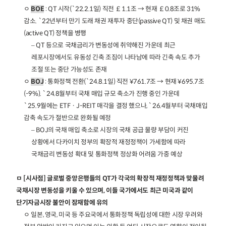
ㅇ
BOE
: QT 시작(`22.2.1일) 직전 ￡1.1조 → 현재 ￡0.8조로 31%
감소. `22년부터 만기 도래 채권 재투자 중단(passive QT) 및 채권 매도
(active QT) 정책을 병행
– QT 등으로 국채금리가 변동성에 취약해진 가운데 최근
레포시장에서도 유동성 긴축 조짐이 나타남에 따라 긴축 속도 추가
조절 또는 중단 가능성도 존재
ㅇ
BOJ
: 통화정책 전환(`24.8.1일) 직전 ¥761.7조 → 현재 ¥695.7조
(-9%). `24.8월부터 국채 매입 규모 축소가 진행 중인 가운데
`25.9월에는 ETFㆍJ-REIT 매각을 결정 했으나, `26.4월부터 국채매입
감축 속도가 절반으로 완화될 예정
– BOJ의 국채 매입 축소로 시장의 국채 공급 물량 부담이 커진
상황에서 다카이치 정부의 확장적 재정정책이 가세함에 따라
국채금리 변동성 확대 및 통화정책 정상화 어려움 가중 예상
ㅁ [시사점] 글로벌 중앙은행들의 QT가 각국의 확장적 재정정책과 맞물려
국채시장 변동성을 키울 수 있으며, 이들 국가에서도 최근 미국과 같이
단기자금시장 불안이 잠재함에 유의
ㅇ 일본, 영국, 미국 등 주요국에서 통화정책 독립성에 대한 시장 우려와