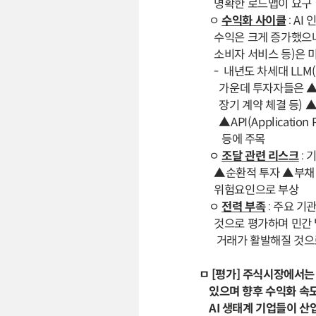
명확한 로드맵이 요구
ㅇ
수익화 사이클
: AI
수익은 크게 증가했으나,
소비자 서비스 등)은 
- 내년도 차세대 LLM(La
가운데 투자자들은 ▲수익
장기 계약 체결 등) ▲G
▲API(Application 
등에 주목
ㅇ
조달 관련 리스크
: 
▲순환적 투자 ▲부채 및
위험요인으로 부상
ㅇ
전력 부족
: 주요 기
것으로 평가하며 민간 발
거래가 활발해질 것으
ㅁ [평가] 주식시장에서는
있으며 향후 수익화 속도
AI 생태계 기업들이 산업