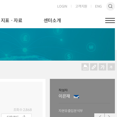
LOGIN
고객지원
ENG
지표ㆍ자료
센터소개
작성자
작성
이은재
박
조회수
2,868
자본유출입분석부
자본