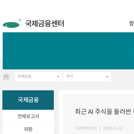
정
국제금융
주식
국제금융
최근 AI 주식을 둘러싼
전체보고서
이은재,박승민
2025.11.12
외환