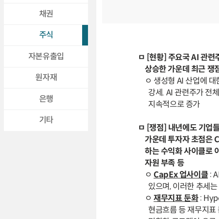
채권
주식
자본유출입
ㅁ [현황] 주요국 AI 관련
상승한 가운데 최근 쟁
원자재
ㅇ 생성형 AI 산업에 대
강세. AI 관련주가 전
은행
지속적으로 증가
기타
ㅁ [쟁점] 내년에도 기업
가운데 투자자 초점은 C
하는 수익화 사이클로 
자원 부족 등
ㅇ
CapEx 업사이클
: 
있으며, 이러한 추세는 
ㅇ
재무지표 둔화
: Hy
현금흐름 등 재무지표 