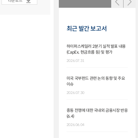
다운로드
최근 발간 보고서
하이퍼스케일러 2분기 실적 발표 내용
[Fun
(CapEx, 현금흐름 등) 및 평가
주식펀
확대
2026.07.31
2026.
미국 국부펀드 관련 논의 동향 및 주요
이슈
`26
채권자
2026.07.30
2026.
중동 전쟁에 대한 국내외 금융시장 반응
(6.4)
[Fun
힘입어
2026.06.04
2026.