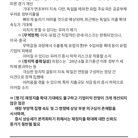
따른 경기 개선
기대가 연초부터 지속. 다만, 독일을 제외한 유럽 주요국은 공공부채
우려로 정부지출을
빠르게 늘리기 어려울 것으로 예상되며, 최근에는 독일도 지출 확대
속도가 기대에
미치지 못할 수 있다는 우려가 제기
ㅇ
(무역정책)
미국-유럽 간 직접적인 관세 리스크는 완화되었으나,
미국-중국
무역갈등 과정에서 수출통제, 유럽의 對中 수입비중 확대 등이 유럽
기업의 피해로
이어질 수 있다는 우려가 증시 하락 리스크로 작용할 소지
ㅇ
(정치적 불확실성)
프랑스는 `24년 6월 조기총선 이후 정부가 세
차례 붕괴하는 등
극심한 정치적 갈등이 지속. 독일은 연정을 구성하는 정당 간
이견으로 정책 집행에
어려움을 겪을 수 있으며, 특히 지출규모 삭감 등이 증시 하락으로
이어질 소지
ㅁ [평가] 재정지출 확대 기대에도 불구하고 기업이익 전망이 크게 개선되지
않은 점은
재정 부양책 집행 속도 및 그 영향에 상당 부분 의구심이 존재함을
시사하며,
증시 상승세가 본격화하기 위해서는 재정지출 확대에 대한 신뢰도
증가가 동반될 필요