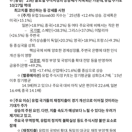
ㅁ [동향] `25년 글로벌 주식시장의 상승세가 지속되는 가운데, 유럽 주가도
10/27일 역대
최고치를 경신하는 등 강세를 시현
ㅇ
(주가)
유럽 Stoxx600 지수는 `25년중 +12.4% 상승. 강세폭은
미국(+15.1%),
일본(+18.9%), 중국(+18.2%) 등 여타 주요국에 비해서는 작은 편
–
국가별:
스페인(+38.3%), 그리스(+37.0%), 이탈리아
(+26.5%) 등 주변국
주가상승률이 독일(+20.3%), 영국(+18.9%), 프랑스(+9.3%)
등 중심국을 상회.
핵심국에 비해 양호한 경제성장률, 주변국 은행에 대한 인식
개선 등이 영향
–
업종별:
재정 부양 및 국방지출 확대 전망 등을 반영하여
금융주(은행 +49.2%,
보험 +17.4%), 산업재(+21.6%)를 중심으로 상승
ㅇ
(밸류에이션)
유럽 주식시장 P/E는 장기평균을 상회(14.7배, `15년
이후 장기평균
14.5배)하고 있으나 주요국 대비 아직 낮은 편(미국 22.6배, 일본
16.4배, 중국 14.1배)
ㅁ [주요 이슈] 유럽 국가들의 재정지출이 경기 개선으로 이어질 것이라는
기대가 주가
상승의 주된 요인. 다만, 지출 속도가 예상보다 느릴 수 있다는 우려가
제기되고 있고,
주요국 무역정책, 유럽의 정치적 불확실성 등도 주식시장 불안 요소로
잠재
ㅇ
(재정지출)
유럽의 국방비 확대, 독일의 대규모 재정 부양책 등에