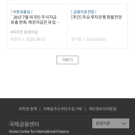
자본유출입
금융지표전망
`26년 7월 외국인 주식자금
[주간] 주요 투자은행 환율전망
유출 완화, 채권자금은 유입폭
축소
#외국인 증권자금
박승민
2026.08.03
장수창
2026.08.03
더보기
저작권 정책
이메일주소무단수집 거부
개인정보처리방침
국제금융센터
유관기관
Korea Center for International Finance