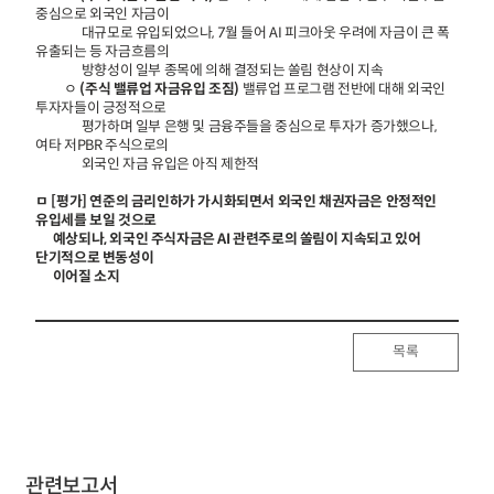
중심으로 외국인 자금이
대규모로 유입되었으나, 7월 들어 AI 피크아웃 우려에 자금이 큰 폭
유출되는 등 자금흐름의
방향성이 일부 종목에 의해 결정되는 쏠림 현상이 지속
ㅇ
(주식 밸류업 자금유입 조짐)
밸류업 프로그램 전반에 대해 외국인
투자자들이 긍정적으로
평가하며 일부 은행 및 금융주들을 중심으로 투자가 증가했으나,
여타 저PBR 주식으로의
외국인 자금 유입은 아직 제한적
ㅁ [평가] 연준의 금리인하가 가시화되면서 외국인 채권자금은 안정적인
유입세를 보일 것으로
예상되나, 외국인 주식자금은 AI 관련주로의 쏠림이 지속되고 있어
단기적으로 변동성이
이어질 소지
목록
관련보고서