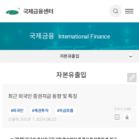
국제금융
International Finance
자본유출입
자본유출입
최근 외국인 증권자금 동향 및 특징
조회수
1,488
#외국인
#채권투자
#자금흐름
신술위
, 권도현
2024.08.23