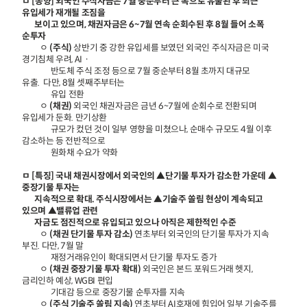
ㅁ [동향] 외국인 주식자금은 7월 중순부터 큰 폭으로 유출된 후 최근
유입세가 재개될 조짐을
보이고 있으며, 채권자금은 6~7월 연속 순회수된 후 8월 들어 소폭
순투자
ㅇ
(주식)
상반기 중 강한 유입세를 보였던 외국인 주식자금은 미국
경기침체 우려, AIㆍ
반도체 주식 조정 등으로 7월 중순부터 8월 초까지 대규모
유출. 다만, 8월 셋째주부터는
유입 전환
ㅇ
(채권)
외국인 채권자금은 금년 6~7월에 순회수로 전환되며
유입세가 둔화. 만기상환
규모가 컸던 것이 일부 영향을 미쳤으나, 순매수 규모도 4월 이후
감소하는 등 전반적으로
원화채 수요가 약화
ㅁ [특징] 국내 채권시장에서 외국인의 ▲단기물 투자가 감소한 가운데 ▲
중장기물 투자는
지속적으로 확대. 주식시장에서는 ▲기술주 쏠림 현상이 계속되고
있으며 ▲밸류업 관련
자금도 점진적으로 유입되고 있으나 아직은 제한적인 수준
ㅇ
(채권 단기물 투자 감소)
연초부터 외국인의 단기물 투자가 지속
부진. 다만, 7월 말
재정거래유인이 확대되면서 단기물 투자도 증가
ㅇ
(채권 중장기물 투자 확대)
외국인은 본드 포워드거래 헷지,
금리인하 예상, WGBI 편입
기대감 등으로 중장기물 순투자를 지속
ㅇ
(주식 기술주 쏠림 지속)
연초부터 AI호재에 힘입어 일부 기술주를