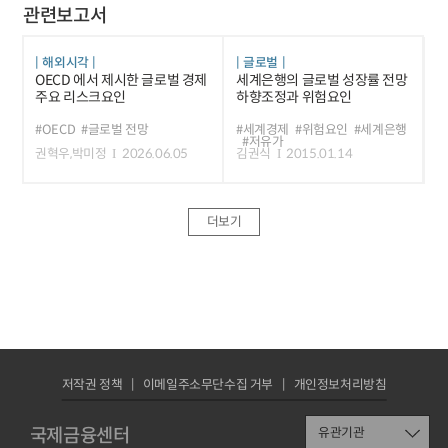
관련보고서
해외시각
글로벌
OECD 에서 제시한 글로벌 경제
세계은행의 글로벌 성장률 전망
주요 리스크요인
하향조정과 위험요인
#OECD
#글로벌 전망
#세계경제
#위험요인
#세계은행
#저유가
권혁우,박미정
2026.06.05
김권식
2015.01.14
더보기
저작권 정책
이메일주소무단수집 거부
개인정보처리방침
국제금융센터
유관기관