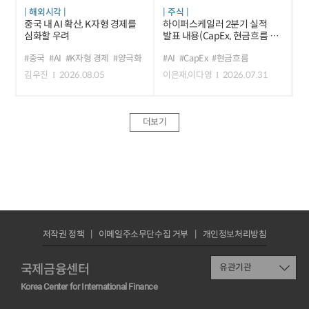
해외시각
주식
중국 내 AI 확산, K자형 경제를
하이퍼스케일러 2분기 실적
심화할 우려
발표 내용(CapEx, 현금흐름 등)
및 평가
#중국
#AI
#K자형 경제
#양극화
#AI
#CapEx
#현금흐름
김우진
2026.08.05
이은재,이다영
2026.07.31
더보기
저작권 정책
이메일주소무단수집 거부
개인정보처리방침
국제금융센터
유관기관
Korea Center for International Finance