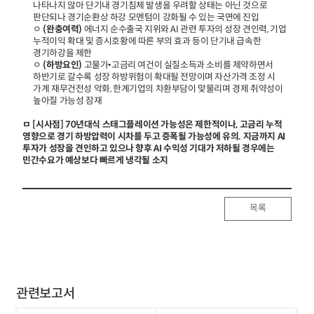
나타나지 않아 단기내 경기침체 발생을 우려할 상태는 아닌 것으로
판단되나 경기순환상 하강 모멘텀이 강화될 수 있는 국면에 진입
ㅇ
(완충여력)
에너지 순수출국 지위와 AI 관련 투자의 성장 견인력, 기업
누적이익 확대 및 증시호황에 따른 부의 효과 등이 단기내 급속한
경기하강을 제한
ㅇ
(하방요인)
고물가•고금리 여건이 실질소득과 소비를 제약하면서
하반기로 갈수록 성장 하방위험이 확대될 전망이며 자산가격 조정 시
가계 재무건전성 악화, 한계기업의 차환부담이 맞물리며 경제 취약성이
높아질 가능성 잠재
ㅁ [시사점] 70년대식 스태그플레이션 가능성은 제한적이나, 고금리 누적
영향으로 경기 하방압력이 시차를 두고 증폭될 가능성에 유의. 지금까지 AI
투자가 성장을 견인하고 있으나 향후 AI 수익성 기대가 저하될 경우에는
민간수요가 예상보다 빠르게 냉각될 소지
목록
관련보고서