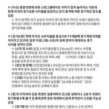
ㅁ [이슈] 중동전쟁에 따른 스태그플레이션 우려가 점차 높아지는 가운데
현재 미국의 경기순환 사이클을 점검하고 유가 충격에 따른 경기하강 정도를
검토
ㅇ 과거 급격한 유가 상승은 미국의 경기둔화로 이어진 사례가 많았으며,
특히 경기 확장기 후반에 발생한 유가 충격은 취약한 경제 여건과 맞물려
경기침체를 유발
ㅁ [경기순환] 현재 미국은 소비지출을 중심으로 74개월째 경기 확장국면을
이어가고 있으며, 일부 지표(고용
•
소득)의 둔화 압력이 확대되는 후기
사이클 성격이 강화
ㅇ
(소득 및 소비)
실질 소비지출(4월 2.1%,yoy)은 서비스 부문을
중심으로 경기확장을 주도하고 있으나 중동전쟁 이후 증가세가 다소
주춤. 실질 개인소득(이전소득 제외, 4월 -1.0%)은 고물가, 임금
상승률 둔화 등으로 감소 전환
ㅇ
(생산 및 판매)
산업생산(4월 1.4%)은 AI 데이터센터 투자 확대, 기업
세제 혜택 등에 힘입어 제조업 중심 개선 양상. 실질 제조업 및 도소매
판매(2월 3.0%) 역시 견조한 흐름
ㅇ
(고용)
비농업고용 증가세는 정체 상태이며, 노동시장의 저채용•
저해고 국면이 이어지는 가운데 실업률(`26.4월 4.3%)은 `23년
저점대비 +0.9p 높아진 상태에서 횡보
ㅁ [평가] 아직까지 성장 측면의 완충여력이 견고한 상태이나 고유가 국면이
장기화될수록 물가 및 통화정책 경로 측면에서 잠재 취약성이 고조될 가능성
상당
ㅇ
(경기평가)
아직 광범위한 동행지표 붕괴, 고용감소, 소비 급락이