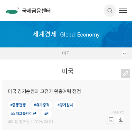
세계경제
Global Economy
미국
미국
미국 경기순환과 고유가 완충여력 점검
#중동전쟁
#유가충격
#경기침체
조회수
975
#스태그플레이션
#AI
박미정
, 황유선
2026.06.01