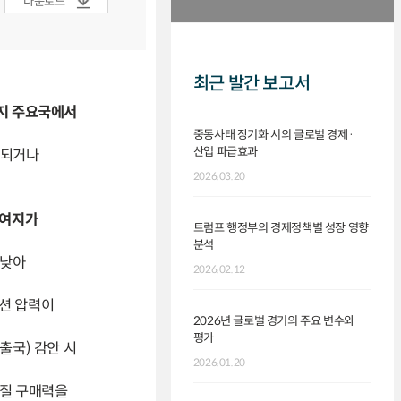
다운로드
최근 발간 보고서
까지 주요국에서
중동사태 장기화 시의 글로벌 경제·
산업 파급효과
체되거나
2026.03.20
 여지가
트럼프 행정부의 경제정책별 성장 영향
분석
 낮아
2026.02.12
션 압력이
2026년 글로벌 경기의 주요 변수와
평가
출국) 감안 시
2026.01.20
실질 구매력을