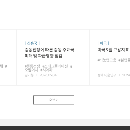
신흥국
미국
중동전쟁에 따른 중동 주요국
미국 9월 고용지표
피해 및 파급영향 점검
#비농업고용
#실업
체
#
#중동전쟁
#스태그플레이션
#
오일머니
#시아파
김기봉
2026.05.04
정예지,윤인구
2024
더보기