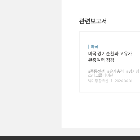
관련보고서
미국
미국 경기순환과 고유가
완충여력 점검
#중동전쟁
#유가충격
#경기침
스태그플레이션
박미정,황유선
2026.06.01