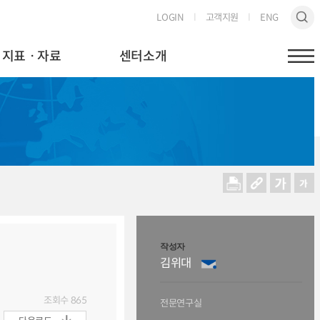
LOGIN
고객지원
ENG
지표ㆍ자료
센터소개
작성자
김위대
조회수
865
전문연구실