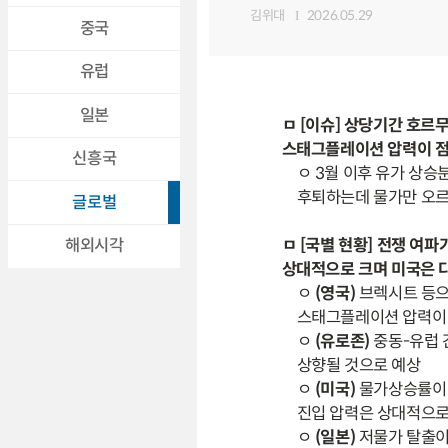
김위대
2026.05.29
중국
유럽
일본
ㅁ [이슈] 상당기간 호르
스태그플레이션 압력이 점
신흥국
ㅇ 3월 이후 유가 상
후퇴하는데 물가만 오르
글로벌
ㅁ [국별 현황] 전쟁 여
해외시각
상대적으로 크며 미국은 
ㅇ
(영국)
브렉시트 등으
스태그플레이션 압력이
ㅇ
(유로존)
중동-유럽 
상향될 것으로 예상
ㅇ
(미국)
물가상승률이 
진입 압력은 상대적으로
ㅇ
(일본)
저물가 탈출이