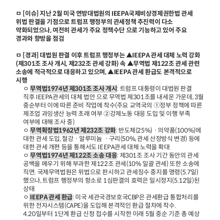
ㅁ [이슈] 지난 2월 미국 연방대법원의 IEEPA국제비상경제권한법 관세
위법 판결을 기점으로 트럼프 행정부의 관세정책 추진력이 다소
약화되었으나, 여전히 관세가 주요 정책수단 으로 기능하고 있어 주요
경과와 향방을 점검
ㅁ [경과] 대법원 판결 이후 트럼프 행정부는 ▲IEEPA 관세 대체 노력 강화
(제301조 조사 개시, 제232조 관세 강화) 속 ▲무역법 제122조 관세 관련
소송에 적극적으로 대응하고 있으며, ▲IEEPA 관세 환급도 본격적으로
시행
ㅇ
무역법1974년 제301조 조사 개시
: 트럼프 대통령이 대법원 판결
직후 IEEPA관세의 대체 법안 으로 무역법 제301조를 내세운 가운데, 3월
중순부터 이에 따른 준비 작업에 착수(주요 교역국의 ①정부 정책에 따른
제조업 과잉생산 능력 초래 여부 ②강제노동 대응 도입 및 이행 부족
여부에 대해 조사 중)
ㅇ
무역확장법1962년 제232조 강화
: 반도체(25%)ㆍ의약품(100%)에
대한 관세 도입, 철강ㆍ알루미늄 ㆍ구리(50%, 관세 산정방식 변경) 등에
대한 관세 개편 등을 통해서도 IEEPA관세 대체 노력을 확대
ㅇ
무역법1974년 제122조 소송 대응
: 제301조 조사 기간 동안의 관세
공백을 메우기 위해 부과한 제122조 관세(10% 일괄 관세) 또한 소송에
직면. 국제무역법원은 위법으로 판시하고 관세징수 중지를 명령(5.7일)
했으나, 트럼프 행정부의 항소로 1심판결의 효력은 일시정지(5.12일)된
상태
ㅇ
IEEPA 관세 환급
: 미국 세관국경보호국CBP은 관세환급 통합처리를
위한 전자시스템(CAPE)을 도입해 본격적인 환급 절차에 착수.
4.20일부터 1단계 환급 신청 접수를 시작한 이래 5월 중순 기준 총 예상