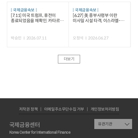
국제금융속보
국제금융속보
[7.11] 미국 트럼프, 휴전이
[6.27] 美 중부사령부 이란
종료되었음을 재확인. 카타르 등
미사일 시설 타격, 이스라엘-
중재국은 긴장 완화 노력 등
레바논 평화합의안 서명 등
박승민
2026.07.11
오정석
2026.06.27
더보기
저작권 정책
이메일주소무단수집 거부
개인정보처리방침
국제금융센터
유관기관
Korea Center for International Finance