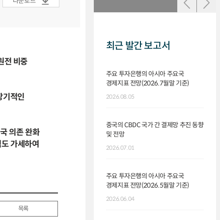
다운로드
최근 발간 보고서
원전 비중
주요 투자은행의 아시아 주요국
유로존
경제지표 전망(2026.7월말 기준)
2026.
 장기적인
2026.08.05
BOJ
중국의 CBDC 국가 간 결제망 추진 동향
2026.
미국 의존 완화
및 전망
력도 가세하여
2026.07.01
ECB
2026.
주요 투자은행의 아시아 주요국
경제지표 전망(2026.5월말 기준)
영국 
2026.06.04
시장 
목록