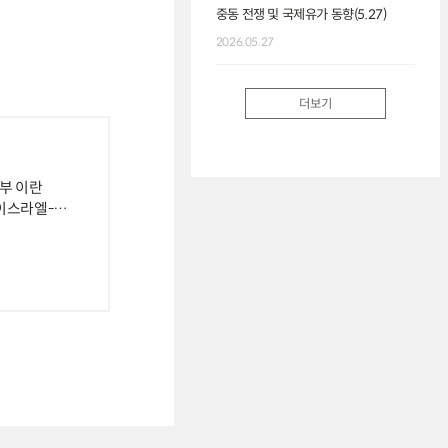
2026.
중동 전쟁 및 국제유가 동향(5.27)
2026.05.27
더보기
령부 이란
 이스라엘-
서명 등