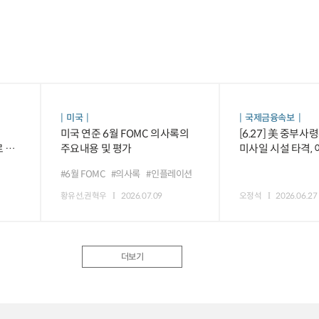
미국
국제금융속보
미국 연준 6월 FOMC 의사록의
[6.27] 美 중부사
 등
주요내용 및 평가
미사일 시설 타격,
레바논 평화합의안 
#6월 FOMC
#의사록
#인플레이션
황유선,권혁우
2026.07.09
오정석
2026.06.27
더보기