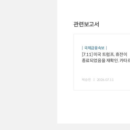
관련보고서
국제금융속보
[7.11] 미국 트럼프, 휴전이
종료되었음을 재확인. 카타르
중재국은 긴장 완화 노력 등
박승민
2026.07.11