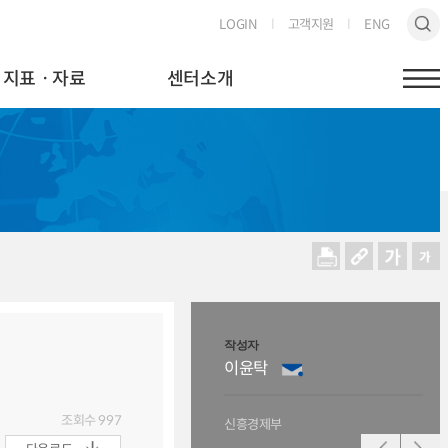
LOGIN
고객지원
ENG
지표ㆍ자료
센터소개
작성자
작성
이윤탁
강
조회수
997
신흥경제부
선진