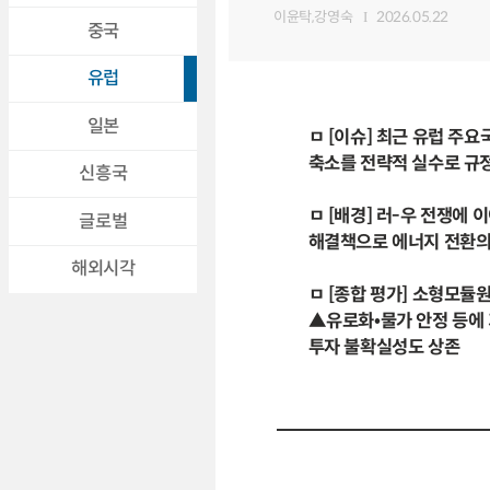
이윤탁,강영숙
2026.05.22
중국
유럽
일본
ㅁ [이슈] 최근 유럽 주
축소를 전략적 실수로 규
신흥국
ㅁ [배경] 러-우 전쟁에
글로벌
해결책으로 에너지 전환의
해외시각
ㅁ [종합 평가] 소형모듈
▲유로화•물가 안정 등에 
투자 불확실성도 상존