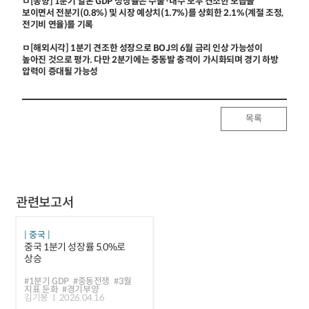
ㅁ[동향] 1분기 일본 GDP 성장률은 수출·내수 모두 견조한 모습을
보이면서 전분기(0.8%) 및 시장 예상치(1.7%)를 상회한 2.1%(계절 조정,
전기비 연율)를 기록
ㅁ[해외시각] 1분기 견조한 성장으로 BOJ의 6월 금리 인상 가능성이
높아진 것으로 평가. 다만 2분기에는 중동발 충격이 가시화되며 경기 하방
압력이 증대될 가능성
목록
관련보고서
중국
중국 1분기 성장률 5.0%로
상승
#1분기 GDP
#중동전쟁
#3월
지표 둔화
#경기부양
김기봉
2026.04.16