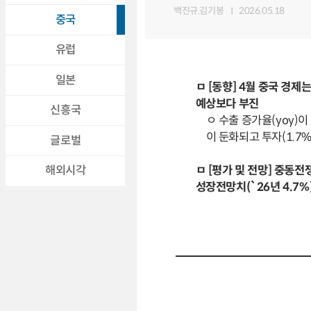
백진규,김기봉
2026.05.18
중국
유럽
일본
ㅁ [동향] 4월 중국 경
예상보다 부진
신흥국
ㅇ 수출 증가율(yoy)이 
이 둔화되고 투자(1.7%→
글로벌
ㅁ [평가 및 전망] 중동
해외시각
성장전망치(`26년 4.7