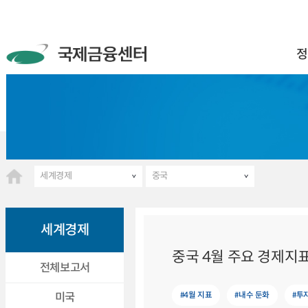
정
세계경제
중국
세계경제
중국 4월 주요 경제지표
전체보고서
#4월 지표
#내수 둔화
#투
미국