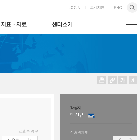
LOGIN
고객지원
ENG
지표ㆍ자료
센터소개
작성자
작성
백진규
김
조회수
909
신흥경제부
신흥