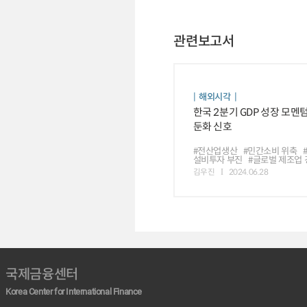
관련보고서
해외시각
한국 2분기 GDP 성장 모멘
둔화 신호
#전산업생산
#민간소비 위축
설비투자 부진
#글로벌 제조업 
김우진
2024.06.28
국제금융센터
Korea Center for International Finance