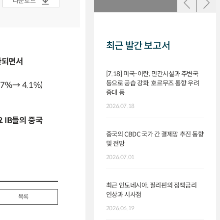
다운로드
최근 발간 보고서
전환되면서
[7.18] 미국-이란, 민간시설과 주변국
중국 
등으로 공습 강화. 호르무즈 통항 우려
.7%→ 4.1%)
2026.
증대 등
2026.07.18
중국 
 IB들의 중국
2026.
중국의 CBDC 국가 간 결제망 추진 동향
및 전망
중국의
2026.07.01
2026.
최근 인도네시아, 필리핀의 정책금리
인상과 시사점
목록
중국 
2026.06.19
2026.