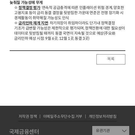
늦춰질 가능성에 무게
ㅇ
정책결정 평가
: 연속적 공급충격에 따른 인플레이션 위험 경계, 양호한
고용지표 등이 금리 동결 결정을 뒷받침한 가운데 연준은 전쟁 장기화 시
경제활동이 취약해질 가능성도 인식
ㅇ
금리인하 재개 지연
: 차기의장이 취임하더라도 단기내 정책결정
기조가 급변할 가능성은 제한적으로 평가되며, 정책전환에 대한 필요성이
데이터로 뒷받침될 때까지 동결 국면이 지속될 것으로 예상(주요IB
금리인하 예상 시점: 9월 6곳, 12월 1곳, 동결 3곳)
목록
저작권 정책
이메일주소무단수집 거부
개인정보처리방침
국제금융센터
유관기관