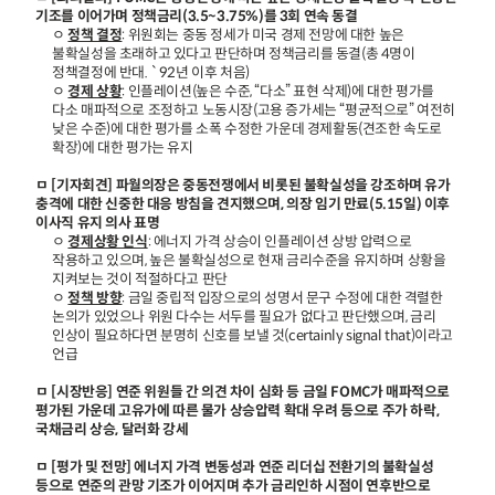
기조를 이어가며 정책금리(3.5~3.75%)를 3회 연속 동결
ㅇ
정책 결정
: 위원회는 중동 정세가 미국 경제 전망에 대한 높은
불확실성을 초래하고 있다고 판단하며 정책금리를 동결(총 4명이
정책결정에 반대. `92년 이후 처음)
ㅇ
경제 상황
: 인플레이션(높은 수준, “다소” 표현 삭제)에 대한 평가를
다소 매파적으로 조정하고 노동시장(고용 증가세는 “평균적으로” 여전히
낮은 수준)에 대한 평가를 소폭 수정한 가운데 경제활동(견조한 속도로
확장)에 대한 평가는 유지
ㅁ [기자회견] 파월의장은 중동전쟁에서 비롯된 불확실성을 강조하며 유가
충격에 대한 신중한 대응 방침을 견지했으며, 의장 임기 만료(5.15일) 이후
이사직 유지 의사 표명
ㅇ
경제상황 인식
: 에너지 가격 상승이 인플레이션 상방 압력으로
작용하고 있으며, 높은 불확실성으로 현재 금리수준을 유지하며 상황을
지켜보는 것이 적절하다고 판단
ㅇ
정책 방향
: 금일 중립적 입장으로의 성명서 문구 수정에 대한 격렬한
논의가 있었으나 위원 다수는 서두를 필요가 없다고 판단했으며, 금리
인상이 필요하다면 분명히 신호를 보낼 것(certainly signal that)이라고
언급
ㅁ [시장반응] 연준 위원들 간 의견 차이 심화 등 금일 FOMC가 매파적으로
평가된 가운데 고유가에 따른 물가 상승압력 확대 우려 등으로 주가 하락,
국채금리 상승, 달러화 강세
ㅁ [평가 및 전망] 에너지 가격 변동성과 연준 리더십 전환기의 불확실성
등으로 연준의 관망 기조가 이어지며 추가 금리인하 시점이 연후반으로