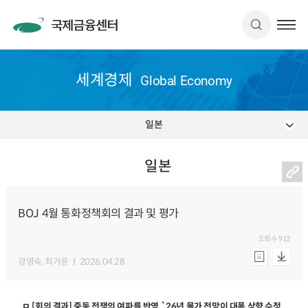
세계경제
Global Economy
일본
일본
BOJ 4월 통화정책회의 결과 및 평가
조회수
912
강영숙
, 최가윤
2026.04.28
ㅁ [회의 결과] 중동 전쟁의 여파를 반영 `26년 물가 전망이 대폭 상향 수정.