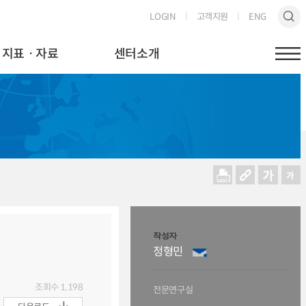
LOGIN
고객지원
ENG
지표ㆍ자료
센터소개
작성자
정형민
조회수
1,198
전문연구실