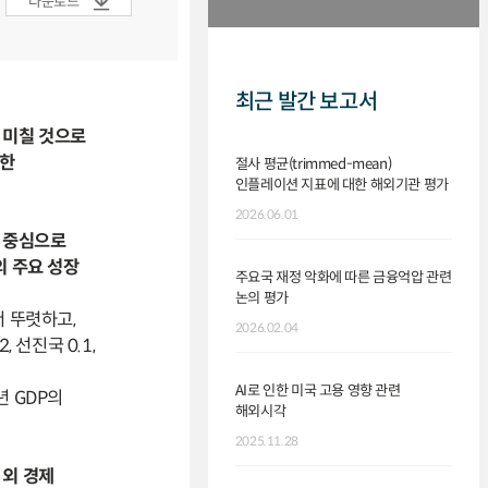
다운로드
최근 발간 보고서
을 미칠 것으로
대한
절사 평균(trimmed-mean)
인플레이션 지표에 대한 해외기관 평가
2026.06.01
을 중심으로
의 주요 성장
주요국 재정 악화에 따른 금융억압 관련
논의 평가
서 뚜렷하고,
2026.02.04
, 선진국 0.1,
AI로 인한 미국 고용 영향 관련
년 GDP의
해외시각
2025.11.28
 외 경제