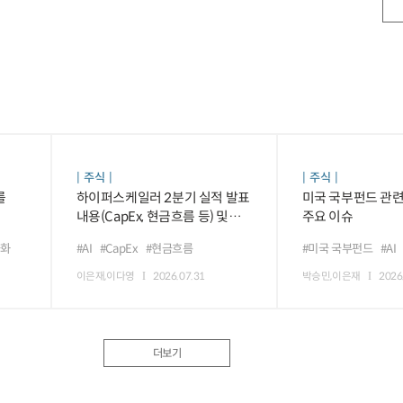
주식
주식
를
하이퍼스케일러 2분기 실적 발표
미국 국부펀드 관련
내용(CapEx, 현금흐름 등) 및
주요 이슈
평가
극화
#AI
#CapEx
#현금흐름
#미국 국부펀드
#AI
이은재,이다영
2026.07.31
박승민,이은재
2026
더보기