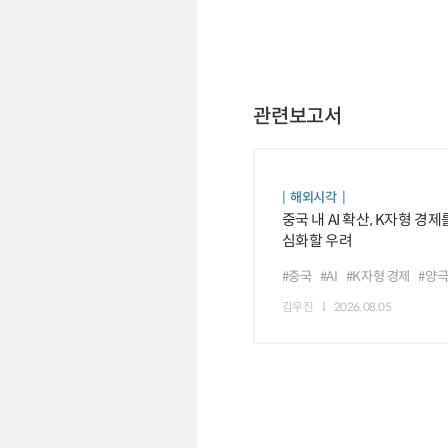
관련보고서
해외시각
중국 내 AI 확산, K자형 경제
심화할 우려
#중국
#AI
#K자형 경제
#양
김우진
2026.08.05