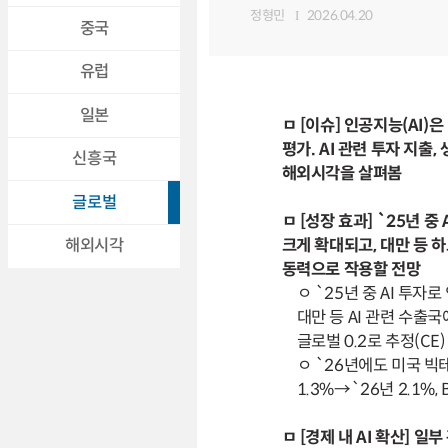
정형민
2026.04.20
중국
유럽
일본
ㅁ [이슈] 인공지능(AI)
평가. AI 관련 투자 지출
신흥국
해외시각을 살펴봄
글로벌
ㅁ [성장 효과] `25년
크게 확대되고, 대만 등 
해외시각
동력으로 작용할 전망
ㅇ `25년 중 AI 투
대만 등 AI 관련 수출국에
글로벌 0.2로 추정(CE)
ㅇ `26년에도 미국 빅
1.3%→`26년 2.1%
ㅁ [경제 내 AI 확산] 