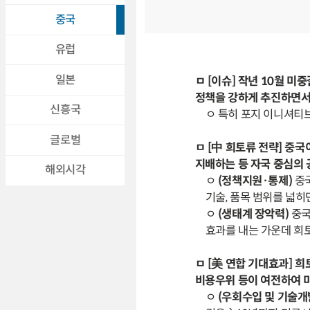
중국
유럽
일본
ㅁ [이슈] 작년 10월 
정책을 강하게 추진하면서
신흥국
ㅇ 특히 포지 이니셔티
글로벌
ㅁ [中 희토류 전략] 중
지배하는 등 자국 중심의 
해외시각
ㅇ
(정책지원·통제)
중
기술, 품목 범위를 넓히
ㅇ
(생태계 장악력)
중국
효과를 내는 가운데 희
ㅁ [美 연합 기대효과] 
비용우위 등이 여전하여 
ㅇ
(우회수입 및 기술개