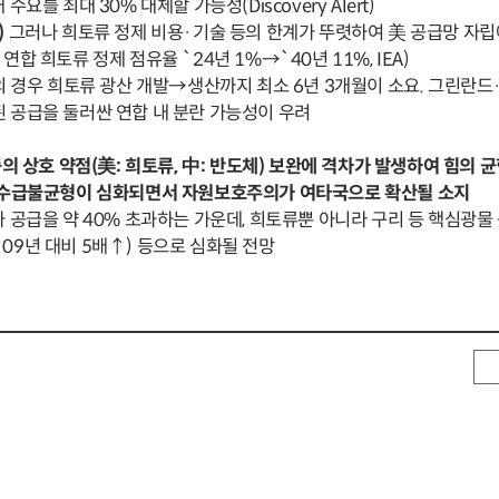
수요를 최대 30% 대체할 가능성(Discovery Alert)
)
그러나 희토류 정제 비용·기술 등의 한계가 뚜렷하여 美 공급망 자립
연합 희토류 정제 점유율 `24년 1%→`40년 11%, IEA)
 경우 희토류 광산 개발→생산까지 최소 6년 3개월이 소요. 그린란드
된 공급을 둘러싼 연합 내 분란 가능성이 우려
중의 상호 약점(美: 희토류, 中: 반도체) 보완에 격차가 발생하여 힘의 
 수급불균형이 심화되면서 자원보호주의가 여타국으로 확산될 소지
가 공급을 약 40% 초과하는 가운데, 희토류뿐 아니라 구리 등 핵심광
09년 대비 5배↑) 등으로 심화될 전망