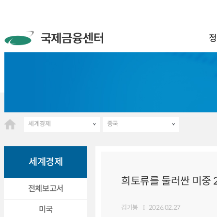
정
세계경제
중국
세계경제
희토류를 둘러싼 미중 
전체보고서
김기봉
2026.02.27
미국