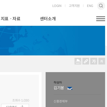
LOGIN
고객지원
ENG
지표ㆍ자료
센터소개
작성자
김기봉
조회수
1,030
신흥경제부