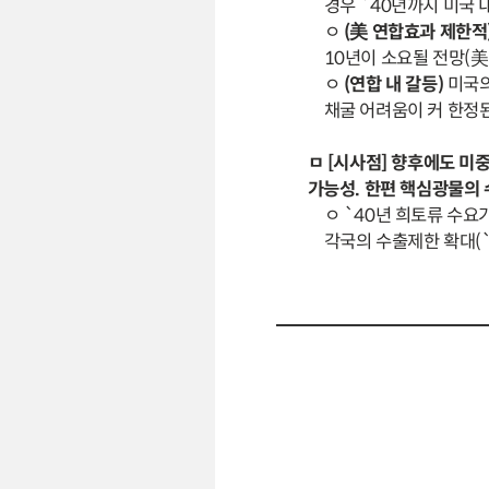
경우 `40년까지 미국 내 
ㅇ
(美 연합효과 제한적
10년이 소요될 전망(美 
ㅇ
(연합 내 갈등)
미국의
채굴 어려움이 커 한정
ㅁ [시사점] 향후에도 미
가능성. 한편 핵심광물의
ㅇ `40년 희토류 수요
각국의 수출제한 확대(`