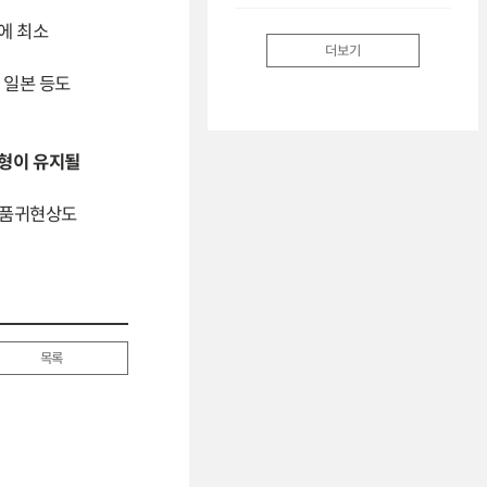
에 최소
더보기
·일본 등도
균형이 유지될
물 품귀현상도
목록