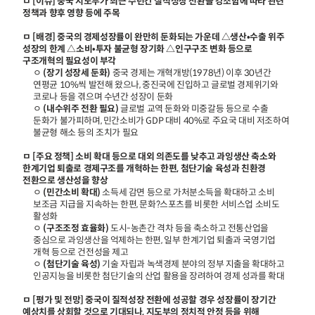
ㅁ [이슈] 중국 지도부가 최근 수년간 질적성장 전환을 강조함에 따라 관련
정책과 향후 영향 등에 주목
ㅁ [배경] 중국의 경제성장률이 완만히 둔화되는 가운데 △생산•수출 위주
성장의 한계 △소비•투자 불균형 장기화 △인구구조 변화 등으로
구조개혁의 필요성이 부각
ㅇ
(장기 성장세 둔화)
중국 경제는 개혁개방(1978년) 이후 30년간
연평균 10%씩 발전해 왔으나, 중진국에 진입하고 글로벌 경제위기와
코로나 등을 겪으며 수년간 성장이 둔화
ㅇ
(내수위주 전환 필요)
글로벌 교역 둔화와 미중갈등 등으로 수출
둔화가 불가피하며, 민간소비가 GDP 대비 40%로 주요국 대비 저조하여
불균형 해소 등의 조치가 필요
ㅁ [주요 정책] 소비 확대 등으로 대외 의존도를 낮추고 과잉생산 축소와
한계기업 퇴출로 경제구조를 개혁하는 한편, 첨단기술 육성과 친환경
전환으로 생산성을 향상
ㅇ
(민간소비 확대)
소득세 감면 등으로 가처분소득을 확대하고 소비
보조금 지급을 지속하는 한편, 문화?스포츠를 비롯한 서비스업 소비도
활성화
ㅇ
(구조조정 효율화)
도시-농촌간 격차 등을 축소하고 전통산업을
중심으로 과잉생산을 억제하는 한편, 일부 한계기업 퇴출과 국영기업
개혁 등으로 건전성을 제고
ㅇ
(첨단기술 육성)
기술 자립과 녹색경제 분야의 정부 지출을 확대하고
인공지능을 비롯한 첨단기술의 산업 활용을 장려하여 경제 성과를 확대
ㅁ [평가 및 전망] 중국이 질적성장 전환에 성공할 경우 성장률이 장기간
예상치를 상회할 것으로 기대되나, 지도부의 정치적 안정 등을 위해