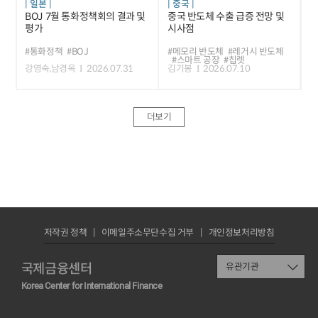
일본
중국
BOJ 7월 통화정책회의 결과 및
중국 반도체 수출 급증 전망 및
평가
시사점
#통화정책
#BOJ
#메모리 반도체
#레거시 반도체
#스마트 공장
#칩렛
강영숙,남경옥
2026.07.31
김기봉
2026.07.10
더보기
저작권 정책
이메일주소무단수집 거부
개인정보처리방침
국제금융센터
유관기관
Korea Center for International Finance