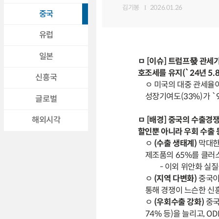
김기봉
2026.01.26
중국
유럽
일본
ㅁ [이슈] 트럼프發 관세
호조세를 유지(`24년 5.
신흥국
ㅇ 미국의 대중 관세율이
성장기여도(33%)가 `
글로벌
ㅁ [배경] 중국의 수출경
해외시각
할인뿐 아니라 우회 수출
ㅇ
(수출 생태계)
막대한
제조품의 65%를 클러
- 이외 위안화 실
ㅇ
(지역 다변화)
중국이 
통해 경쟁이 느슨한 신흥
ㅇ
(우회수출 강화)
중국
74% 등)을 늘리고, 