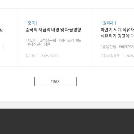
중국
원자재
및
중국의 저금리 배경 및 파급영향
하반기 세계 석유재
석유위기 경고에 대
#저금리
#성장둔화
#캐리트레이드
#자산관리상품
#
#중동전쟁
#국제유
김기봉
2026.07.03
오정석,강봉주
2026
더보기