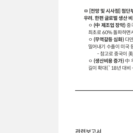
ㅁ [전망 및 시사점] 
우려. 한편 글로벌 생산 
ㅇ
(中 제조업 장악)
중국
최초로 60% 돌파하면
ㅇ
(무역갈등 심화)
다만
밀어내기 수출이 미국 
- 참고로 중국이 
ㅇ
(생산비용 증가)
中 
길이 확대(`18년 대비
관련보고서