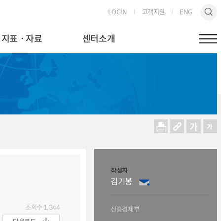
LOGIN
고객지원
ENG
지표ㆍ자료
센터소개
작성자
김기봉
조회수
1,344
신흥경제부