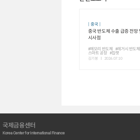
중국
중국 반도체 수출 급증 전망 
시사점
#메모리 반도체
#레거시 반도체
스마트 공장
#칩렛
김기봉
2026.07.10
국제금융센터
Korea Center for International Finance