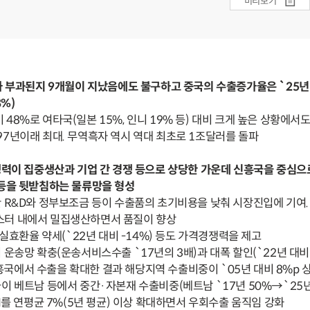
미리보기
가 부과된지 9개월이 지났음에도 불구하고 중국의 수출증가율은 `25년 
8%)
 48%로 여타국(일본 15%, 인니 19% 등) 대비 크게 높은 상황에서
97년이래 최대. 무역흑자 역시 역대 최초로 1조달러를 돌파
쟁력이 집중생산과 기업 간 경쟁 등으로 상당한 가운데 신흥국을 중심으
 등을 뒷받침하는 물류망을 형성
 R&D와 정부보조금 등이 수출품의 초기비용을 낮춰 시장진입에 기여.
스터 내에서 밀집생산하면서 품질이 향상
질실효환율 약세(`22년 대비 -14%) 등도 가격경쟁력을 제고
운송망 확충(운송서비스수출 `17년의 3배)과 대폭 할인(`22년 대비 
국에서 수출을 확대한 결과 해당지역 수출비중이 `05년 대비 8%p 
이 베트남 등에서 중간·자본재 수출비중(베트남 `17년 50%→`25년
ODI를 연평균 7%(5년 평균) 이상 확대하면서 우회수출 움직임 강화