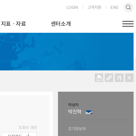
LOGIN
고객지원
ENG
지표ㆍ자료
센터소개
작성자
박진혁
조회수
785
조기경보부