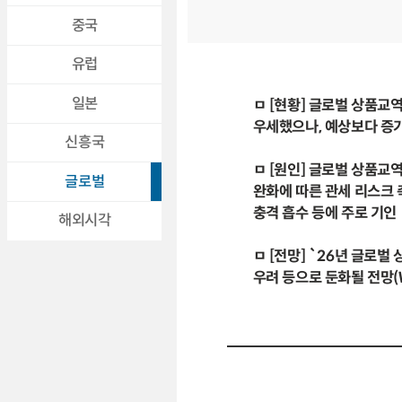
중국
유럽
일본
ㅁ [현황] 글로벌 상품교
우세했으나, 예상보다 증가세
신흥국
ㅁ [원인] 글로벌 상품교
글로벌
완화에 따른 관세 리스크 
충격 흡수 등에 주로 기인
해외시각
ㅁ [전망] `26년 글로
우려 등으로 둔화될 전망(WT