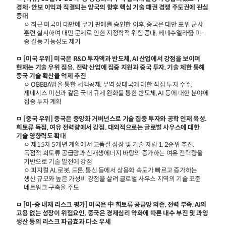
경제·안보 이익과 직결되는 양국의 향후 핵심 기술 패권 경쟁 주도권에 관심
증대
ㅇ 최근 미국이 대만에 무기 판매를 승인한 이후, 중국은 대만 포위 군사
훈련 실시하여 대만 문제로 인한 지정학적 위험 증대. 베네수엘라發 미-
중 갈등 가능성도 제기
ㅁ [미국 우위] 미국은 R&D 투자액과 반도체, AI 산업에서 강점을 보이며
현재는 기술 우위 점유. 전략 산업에 집중 지원과 중국 투자, 기술 제한 통해
중국 기술 확산을 억제 추진
ㅇ OBBBA법을 통한 세액공제, 무역 상대국에 대한 직접 투자 수주,
제네시스 미션과 같은 국내 규제 완화를 통한 반도체, AI 등에 대한 분야에
집중 투자 계획
ㅁ [중국 우위] 중국은 중앙화 거버넌스로 기술 집중 투자와 공학 인재 육성.
희토류 독점, 여유 전력량에서 강점. 대외적으로는 글로벌 사우스에 대한
기술 영향력도 확대
ㅇ 제15차 5개년 계획에서 고품질 성장 및 기술 자립 1, 2순위 추진.
독점적 희토류 공급망과 신재생에너지 바탕의 증가하는 여유 전력량을
기반으로 기술 발전에 강점
ㅇ 피지컬 AI, 로봇, 드론, 통신 등에서 상용화 속도가 빠르고 증가하는
생산 규모와 높은 가성비 강점을 살려 글로벌 사우스 지역의 기술 표준
네트워크 구축을 주도
ㅁ [미-중 내재 리스크 평가] 미국은 中 희토류 공급망 의존, 전력 부족, AI의
고용 없는 성장이 위험요인. 중국은 경제심리 약화에 따른 내수 부진 및 과잉
생산 등의 리스크 파급효과 다소 우세