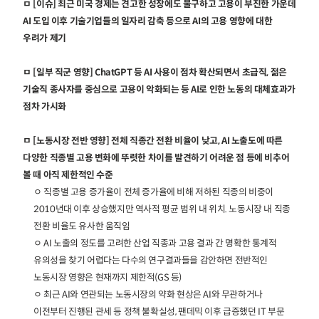
ㅁ [이슈] 최근 미국 경제는 견고한 성장에도 불구하고 고용이 부진한 가운데
AI 도입 이후 기술기업들의 일자리 감축 등으로 AI의 고용 영향에 대한
우려가 제기
ㅁ [일부 직군 영향] ChatGPT 등 AI 사용이 점차 확산되면서 초급직, 젊은
기술직 종사자를 중심으로 고용이 악화되는 등 AI로 인한 노동의 대체효과가
점차 가시화
ㅁ [노동시장 전반 영향] 전체 직종간 전환 비율이 낮고, AI 노출도에 따른
다양한 직종별 고용 변화에 뚜렷한 차이를 발견하기 어려운 점 등에 비추어
볼 때 아직 제한적인 수준
ㅇ 직종별 고용 증가율이 전체 증가율에 비해 저하된 직종의 비중이
2010년대 이후 상승했지만 역사적 평균 범위 내 위치. 노동시장 내 직종
전환 비율도 유사한 움직임
ㅇ AI 노출의 정도를 고려한 산업 직종과 고용 결과 간 명확한 통계적
유의성을 찾기 어렵다는 다수의 연구결과들을 감안하면 전반적인
노동시장 영향은 현재까지 제한적(GS 등)
ㅇ 최근 AI와 연관되는 노동시장의 약화 현상은 AI와 무관하거나
이전부터 진행된 관세 등 정책 불확실성, 팬데믹 이후 급증했던 IT 부문