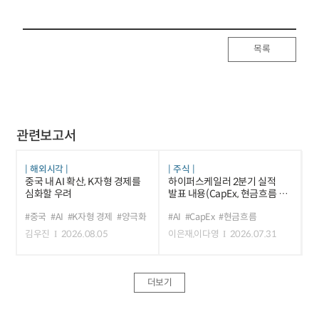
목록
관련보고서
해외시각
주식
중국 내 AI 확산, K자형 경제를
하이퍼스케일러 2분기 실적
심화할 우려
발표 내용(CapEx, 현금흐름 등)
및 평가
#중국
#AI
#K자형 경제
#양극화
#AI
#CapEx
#현금흐름
김우진
2026.08.05
이은재,이다영
2026.07.31
더보기