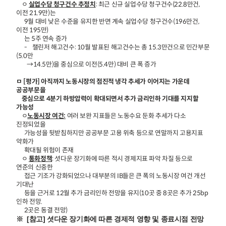
ㅇ
실업수당 청구건수 추정치
: 최근 신규 실업수당 청구건수(22.8만건,
이전 21.9만)는
9월 대비 낮은 수준을 유지한 반면 계속 실업수당 청구건수(196만건,
이전 195만)
는 5주 연속 증가
- 챌린저 해고건수: 10월 발표된 해고건수는 총 15.3만건으로 민간부문
(5.0만
→14.5만)을 중심으로 이전(5.4만) 대비 큰 폭 증가
ㅁ [평가] 아직까지 노동시장의 점진적 냉각 추세가 이어지는 가운데
공공부문을
중심으로 4분기 하방압력이 확대되면서 추가 금리인하 기대를 지지할
가능성
ㅇ
노동시장 여건:
여러 보완 지표들은 노동수요 둔화 추세가 다소
진정되었을
가능성을
뒷받침하지만 공공부문 고용 위축 등으로 연말까지 고용지표
약화가
확대될 위험이 존재
ㅇ
통화정책
: 셧다운 장기화에 따른 적시 경제지표 파악 차질 등으로
연준의 신중한
접근 기조가 강화되었으나 대부분의 IB들은 큰 폭의 노동시장 여건 개선
기대난
등을
근거로 12월 추가 금리인하 전망을 유지(10곳 중 8곳은 추가 25bp
인하 전망.
2곳은 동결 전망)
※ [참고] 셧다운 장기화에 따른 경제적 영향 및 종료시점 전망