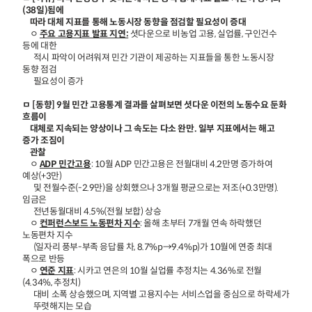
(38일)됨에
따라 대체 지표를 통해 노동시장 동향을 점검할 필요성이 증대
ㅇ
주요 고용지표 발표 지연:
셧다운으로 비농업 고용, 실업률, 구인건수
등에 대한
적시 파악이 어려워져 민간 기관이 제공하는 지표들을 통한 노동시장
동향 점검
필요성이 증가
ㅁ [동향] 9월 민간 고용통계 결과를 살펴보면 셧다운 이전의 노동수요 둔화
흐름이
대체로 지속되는 양상이나 그 속도는 다소 완만. 일부 지표에서는 해고
증가 조짐이
관찰
ㅇ
ADP 민간고용
: 10월 ADP 민간고용은 전월대비 4.2만명 증가하여
예상(+3만)
및 전월수준(-2.9만)을 상회했으나 3개월 평균으로는 저조(+0.3만명).
임금은
전년동월대비 4.5%(전월 보합) 상승
ㅇ
컨퍼런스보드 노동편차 지수
: 올해 초부터 7개월 연속 하락했던
노동편차 지수
(일자리 풍부-부족 응답률 차, 8.7%p→9.4%p)가 10월에 연중 최대
폭으로 반등
ㅇ
연준 지표
: 시카고 연은의 10월 실업률 추정치는 4.36%로 전월
(4.34%, 추정치)
대비 소폭 상승했으며, 지역별 고용지수는 서비스업을 중심으로 하락세가
뚜렷해지는 모습