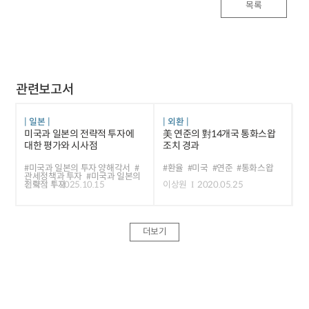
목록
관련보고서
일본
외환
미국과 일본의 전략적 투자에
美 연준의 對14개국 통화스왑
대한 평가와 시사점
조치 경과
#미국과 일본의 투자 양해각서
#
#환율
#미국
#연준
#통화스왑
관세정책과 투자
#미국과 일본의
전략적 투자
최호상
2025.10.15
이상원
2020.05.25
더보기