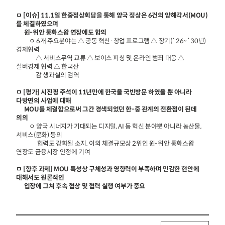
ㅁ [이슈] 11.1일 한중정상회담을 통해 양국 정상은 6건의 양해각서(MOU)
를 체결하였으며
원-위안 통화스왑 연장에도 합의
ㅇ 6개 주요분야는 △ 공동 혁신·창업 프로그램 △ 장기(`26~`30년)
경제협력
△ 서비스무역 교류 △ 보이스 피싱 및 온라인 범죄 대응 △
실버경제 협력 △ 한국산
감 생과실의 검역
ㅁ [평가] 시진핑 주석이 11년만에 한국을 국빈방문 하였을 뿐 아니라
다방면의 사업에 대해
MOU를 체결함으로써 그간 경색되었던 한-중 관계의 전환점이 된데
의의
ㅇ 양국 시너지가 기대되는 디지털, AI 등 혁신 분야뿐 아니라 농산물,
서비스(문화) 등의
협력도 강화될 소지. 이외 체결규모상 2위인 원-위안 통화스왑
연장도 금융시장 안정에 기여
ㅁ [향후 과제] MOU 특성상 구체성과 영향력이 부족하며 민감한 현안에
대해서도 원론적인
입장에 그쳐 후속 협상 및 협력 실행 여부가 중요