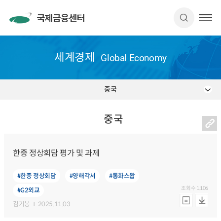
세계경제
Global Economy
중국
중국
한중 정상회담 평가 및 과제
#한중 정상회담
#양해각서
#통화스왑
조회수
1,106
#G2외교
김기봉
2025.11.03