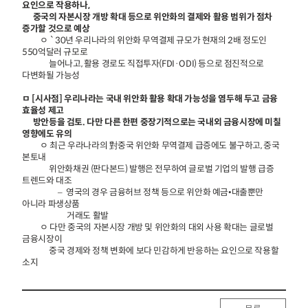
요인으로 작용하나,
중국의 자본시장 개방 확대 등으로 위안화의 결제와 활용 범위가 점차
증가할 것으로 예상
ㅇ `30년 우리나라의 위안화 무역결제 규모가 현재의 2배 정도인
550억달러 규모로
늘어나고, 활용 경로도 직접투자(FDI·ODI) 등으로 점진적으로
다변화될 가능성
ㅁ [시사점] 우리나라는 국내 위안화 활용 확대 가능성을 염두해 두고 금융
효율성 제고
방안등을 검토. 다만 다른 한편 중장기적으로는 국내외 금융시장에 미칠
영향에도 유의
ㅇ 최근 우라나라의 對중국 위안화 무역결제 급증에도 불구하고, 중국
본토내
위안화채권 (판다본드) 발행은 전무하여 글로벌 기업의 발행 급증
트렌드와 대조
– 영국의 경우 금융허브 정책 등으로 위안화 예금•대출뿐만
아니라 파생상품
거래도 활발
ㅇ 다만 중국의 자본시장 개방 및 위안화의 대외 사용 확대는 글로벌
금융시장이
중국 경제와 정책 변화에 보다 민감하게 반응하는 요인으로 작용할
소지