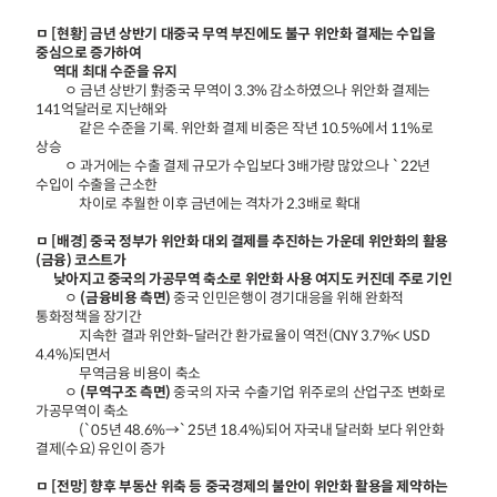
ㅁ [현황] 금년 상반기 대중국 무역 부진에도 불구 위안화 결제는 수입을
중심으로 증가하여
역대 최대 수준을 유지
ㅇ 금년 상반기 對중국 무역이 3.3% 감소하였으나 위안화 결제는
141억달러로 지난해와
같은 수준을 기록. 위안화 결제 비중은 작년 10.5%에서 11%로
상승
ㅇ 과거에는 수출 결제 규모가 수입보다 3배가량 많았으나 `22년
수입이 수출을 근소한
차이로 추월한 이후 금년에는 격차가 2.3배로 확대
ㅁ [배경] 중국 정부가 위안화 대외 결제를 추진하는 가운데 위안화의 활용
(금융) 코스트가
낮아지고 중국의 가공무역 축소로 위안화 사용 여지도 커진데 주로 기인
ㅇ
(금융비용 측면)
중국 인민은행이 경기대응을 위해 완화적
통화정책을 장기간
지속한 결과 위안화-달러간 환가료율이 역전(CNY 3.7%< USD
4.4%)되면서
무역금융 비용이 축소
ㅇ
(무역구조 측면)
중국의 자국 수출기업 위주로의 산업구조 변화로
가공무역이 축소
(`05년 48.6%→`25년 18.4%)되어 자국내 달러화 보다 위안화
결제(수요) 유인이 증가
ㅁ [전망] 향후 부동산 위축 등 중국경제의 불안이 위안화 활용을 제약하는