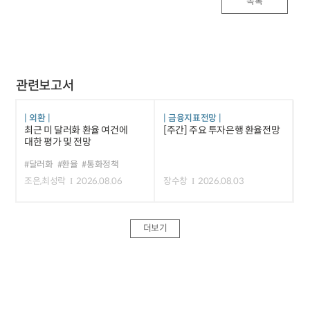
목록
관련보고서
외환
금융지표전망
최근 미 달러화 환율 여건에
[주간] 주요 투자은행 환율전망
대한 평가 및 전망
#달러화
#환율
#통화정책
조은,최성락
2026.08.06
장수창
2026.08.03
더보기