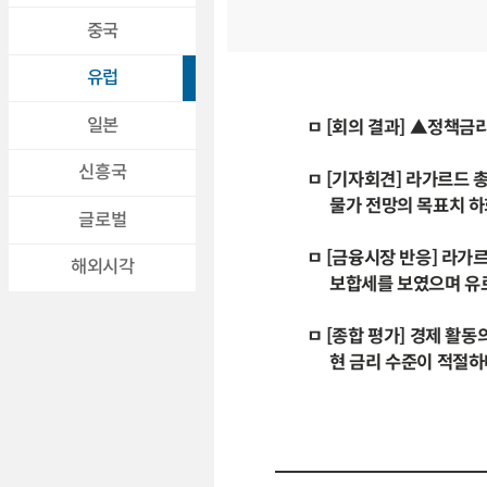
중국
유럽
일본
ㅁ [회의 결과] ▲정책금
신흥국
ㅁ [기자회견] 라가르드 
물가 전망의 목표치 하회
글로벌
ㅁ [금융시장 반응] 라
해외시각
보합세를 보였으며 유로화
ㅁ [종합 평가] 경제 활동
현 금리 수준이 적절하다