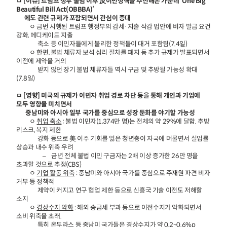
ㅁ [이슈] 트럼프 정부 출범 이후 反이민정책을 추진해온 가운데 ‘One Big
Beautiful Bill Act(OBBBA)’
에도 관련 규제가 포함되면서 관심이 증대
ㅇ 금번 시행된 트럼프 행정부의 감세·지출 삭감 법안에 비자 발급 요건
강화, 메디케이드 지출
축소 등 이민자들에게 불리한 정책들이 대거 포함됨(7.4일)
ㅇ 한편, 불법 체류자 보석 심리 절차를 폐지 등 추가 규제가 발표되면서
이전에 제약을 거의
받지 않던 장기 불법 체류자들 역시 구금 및 추방될 가능성 확대
(7.8일)
ㅁ [영향] 미국의 규제가 이민자 취업 경로 차단 등을 통해 개인과 기업에
모두 영향을 미치면서
중남미와 아시아 일부 국가를 중심으로 성장 둔화를 야기할 가능성
ㅇ
취업 축소
: 불법 이민자(1,374만 명)는 전체의 약 29%에 달함. 추방
리스크, 복지 제한
강화 등으로 美 이주 기회를 잃은 청년층이 자국에 머물면서 실업률
상승과 내수 위축 우려
– 금년 전체 불법 이민 구금자는 2배 이상 증가한 26만 명을
초과할 것으로 추정(CBS)
ㅇ
기업 활동 위축
: 중남미와 아시아 국가를 중심으로 주재원 파견 비자
거부 등 정책적
제약이 커지고 연구 협업 제한 등으로 신흥국 기술 이전도 저해할
소지
ㅇ
경상수지 악화
: 해외 송금세 부과 등으로 이전수지가 악화되면서
소비 위축을 초래.
특히 온두라스 등 중남미 국가들은 경상수지가 약 0.2~0.6%p