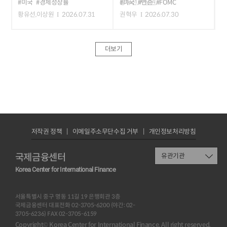
#미국
#경제성장률
#미국
#연준
#FOMC
황유선,이상원,
황유선,이상원
2026.07.31
권혁우
2026.07.30
더보기
저작권 정책
이메일주소무단수집 거부
개인정보처리방침
국제금융센터
유관기관
Korea Center for International Finance
서울특별시 중구 명동 11길 19 은행회관 3층
국제금융센터 대표전화 02-3705-6200 (야간: 02-
3705-6236) FAX 02-3705-6159
Copyright© Korea Center for International Finance. All right reserved.