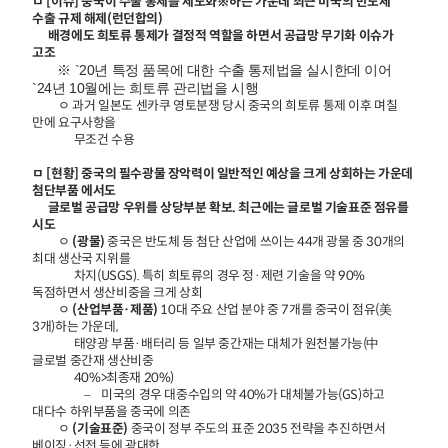
ㅁ [이슈] 중국이 수출 통제를 제도화※하는 가운데 최근 미국의 반도체
수출 규제 해제(런던합의)
배경에도 희토류 통제가 결정적 역할을 하면서 공급망 무기화 이슈가
고조
※ `20년 특정 품목에 대한 수출 통제법을 실시한데 이어
`24년 10월에는 희토류 관리법을 시행
ㅇ 과거 일본도 센카쿠 영토분쟁 당시 중국의 희토류 통제 이후 며칠
만에 요구사항을
무조건 수용
ㅁ [현황] 중국의 필수광물 장악력이 일반적인 예상을 크게 상회하는 가운데
첨단부품 에서도
글로벌 공급망 우위를 상당부분 확보. 최근에는 글로벌 기술표준 점유를
시도
ㅇ
(광물)
중국은 반도체 등 첨단 산업에 쓰이는 44개 광물 중 30개의
최대 생산국 지위를
차지(USGS). 특히 희토류의 경우 정·제련 기술을 약 90%
독점하면서 생산비중을 크게 상회
ㅇ
(산업부품·제품)
10대 주요 산업 분야 중 7개를 중국이 점유(美
3개)하는 가운데,
태양광 부품·배터리 등 일부 중간재는 대체가 원천불가능(中
글로벌 중간재 생산비중
40%>최종재 20%)
– 미국의 경우 대중수입의 약 40%가 대체불가능(GS)하고
대다수 하위부품을 중국에 의존
ㅇ
(기술표준)
중국이 정부 주도의 표준 2035 전략을 추진하면서
베이징·선전 등에 광대한