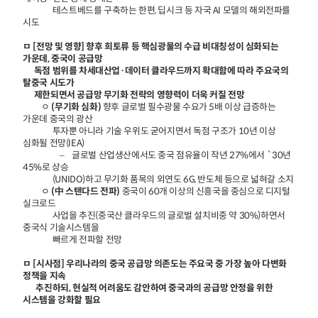
테스트베드를 구축하는 한편, 딥시크 등 자국 AI 모델의 해외전파를
시도
ㅁ [전망 및 영향] 향후 희토류 등 핵심광물의 수급 비대칭성이 심화되는
가운데, 중국이 공급망
독점 범위를 차세대산업·데이터 클라우드까지 확대함에 따라 주요국의
탈중국 시도가
제한되면서 공급망 무기화 전략의 영향력이 더욱 커질 전망
ㅇ
(무기화 심화)
향후 글로벌 필수광물 수요가 5배 이상 급증하는
가운데 중국의 광산
투자뿐 아니라 기술 우위도 굳어지면서 독점 구조가 10년 이상
심화될 전망(IEA)
– 글로벌 산업생산에서도 중국 점유율이 작년 27%에서 `30년
45%로 상승
(UNIDO)하고 무기화 품목의 외연도 6G, 반도체 등으로 넓혀갈 소지
ㅇ
(中 스탠다드 전파)
중국이 60개 이상의 신흥국을 중심으로 디지털
실크로드
사업을 추진(중국산 클라우드의 글로벌 설치비중 약 30%)하면서
중국식 기술시스템을
빠르게 전파할 전망
ㅁ [시사점] 우리나라의 중국 공급망 의존도는 주요국 중 가장 높아 다변화
정책을 지속
추진하되, 현실적 어려움도 감안하여 중국과의 공급망 안정을 위한
시스템을 강화할 필요