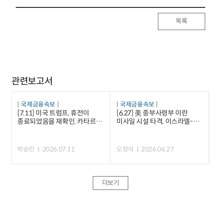
목록
관련보고서
국제금융속보
국제금융속보
[7.11] 미국 트럼프, 휴전이
[6.27] 美 중부사령부 이란
종료되었음을 재확인. 카타르 등
미사일 시설 타격, 이스라엘-
중재국은 긴장 완화 노력 등
레바논 평화합의안 서명 등
박승민
2026.07.11
오정석
2026.06.27
더보기