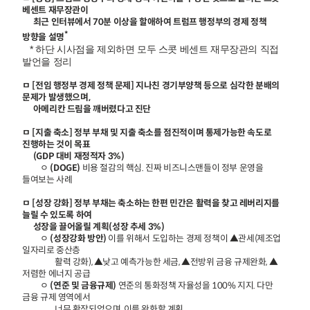
베센트 재무장관이
최근 인터뷰에서 70분 이상을 할애하여 트럼프 행정부의 경제 정책
*
방향을 설명
* 하단 시사점을 제외하면 모두 스콧 베센트 재무장관의 직접
발언을 정리
ㅁ [전임 행정부 경제 정책 문제] 지나친 경기부양책 등으로 심각한 분배의
문제가 발생했으며,
아메리칸 드림을 깨버렸다고 진단
ㅁ [지출 축소] 정부 부채 및 지출 축소를 점진적이며 통제가능한 속도로
진행하는 것이 목표
(GDP 대비 재정적자 3%)
ㅇ
(DOGE)
비용 절감의 핵심. 진짜 비즈니스맨들이 정부 운영을
들여보는 사례
ㅁ [성장 강화] 정부 부채는 축소하는 한편 민간은 활력을 찾고 레버리지를
늘릴 수 있도록 하여
성장을 끌어올릴 계획(성장 추세 3%)
ㅇ
(성장강화 방안)
이를 위해서 도입하는 경제 정책이 ▲관세(제조업
일자리로 중산층
활력 강화), ▲낮고 예측가능한 세금, ▲전방위 금융 규제완화, ▲
저렴한 에너지 공급
ㅇ
(연준 및 금융규제)
연준의 통화정책 자율성을 100% 지지. 다만
금융 규제 영역에서
너무 확장되었으며, 이를 완화할 계획