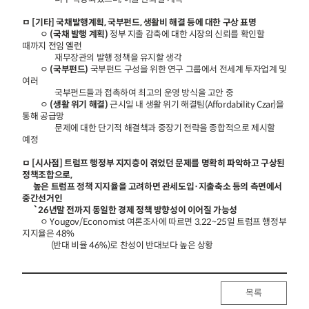
ㅁ [기타] 국채발행계획, 국부펀드, 생활비 해결 등에 대한 구상 표명
ㅇ
(국채 발행 계획)
정부 지출 감축에 대한 시장의 신뢰를 확인할
때까지 전임 옐런
재무장관의 발행 정책을 유지할 생각
ㅇ
(국부펀드)
국부펀드 구성을 위한 연구 그룹에서 전세계 투자업계 및
여러
국부펀드들과 접촉하여 최고의 운영 방식을 고안 중
ㅇ
(생활 위기 해결)
근시일 내 생활 위기 해결팀(Affordability Czar)을
통해 공급망
문제에 대한 단기적 해결책과 중장기 전략을 종합적으로 제시할
예정
ㅁ [시사점] 트럼프 행정부 지지층이 겪었던 문제를 명확히 파악하고 구상된
정책조합으로,
높은 트럼프 정책 지지율을 고려하면 관세도입·지출축소 등의 측면에서
중간선거인
`26년말 전까지 동일한 경제 정책 방향성이 이어질 가능성
ㅇ Yougov/Economist 여론조사에 따르면 3.22~25일 트럼프 행정부
지지율은 48%
(반대 비율 46%)로 찬성이 반대보다 높은 상황
목록