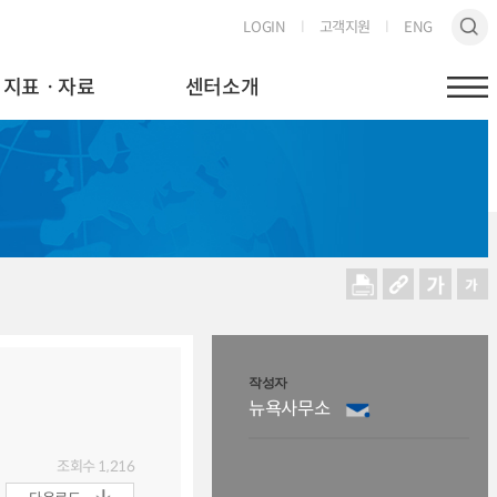
LOGIN
고객지원
ENG
지표ㆍ자료
센터소개
작성자
뉴욕사무소
조회수
1,216