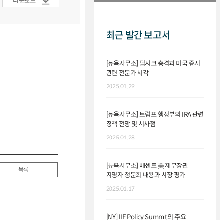
다운로드
최근 발간 보고서
[뉴욕사무소] 딥시크 충격과 미국 증시
관련 전문가 시각
2025.01.29
[뉴욕사무소] 트럼프 행정부의 IRA 관련
정책 전망 및 시사점
2025.01.28
[뉴욕사무소] 베센트 美 재무장관
목록
지명자 청문회 내용과 시장 평가
2025.01.17
[NY] IIF Policy Summit의 주요