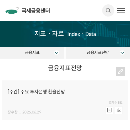
지표ㆍ자료
IndexㆍData
금융지표
금융지표전망
금융지표전망
[주간] 주요 투자은행 환율전망
조회수
181
장수창
2026.06.29