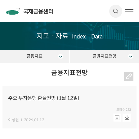
지표ㆍ자료
IndexㆍData
금융지표
금융지표전망
금융지표전망
주요 투자은행 환율전망 (1월 12일)
조회수
283
이상원
2026.01.12