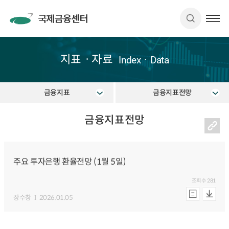
지표ㆍ자료
IndexㆍData
금융지표
금융지표전망
금융지표전망
주요 투자은행 환율전망 (1월 5일)
조회수
281
장수창
2026.01.05