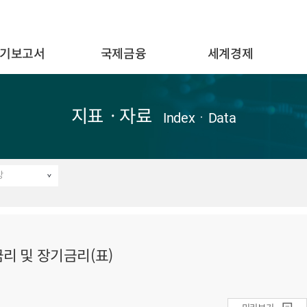
기보고서
국제금융
세계경제
지표ㆍ자료
IndexㆍData
망
금리 및 장기금리(표)