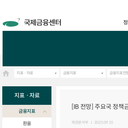
정
지표ㆍ자료
금융지표
금융지표전
지표ㆍ자료
[IB 전망] 주요국 정책
금융지표
채권분석부
2025.09.15
환율