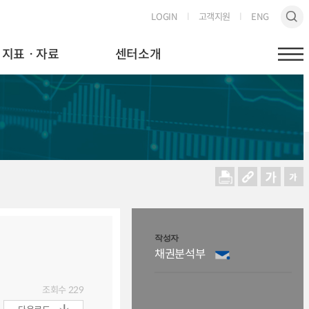
LOGIN
고객지원
ENG
지표ㆍ자료
센터소개
작성자
채권분석부
조회수
229