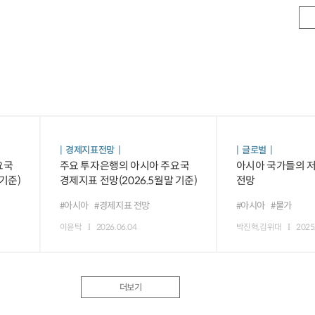
경제지표전망
글로벌
요국
주요 투자은행의 아시아 주요국
아시아 국가들의 저
 기준)
경제지표 전망(2026.5월말 기준)
전망
#아시아
#경제지표 전망
#아시아
#물가
이윤탁
2026.06.04
박진혁,김위대
2025
더보기