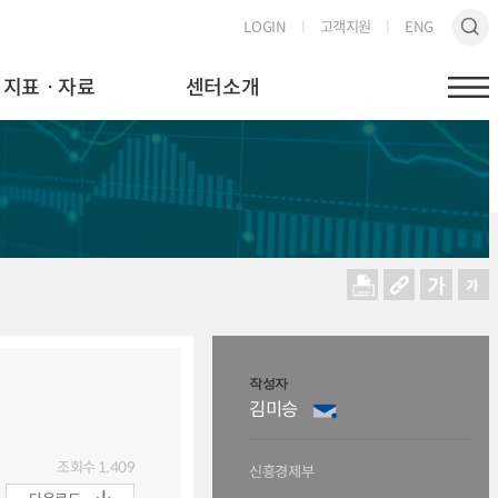
LOGIN
고객지원
ENG
지표ㆍ자료
센터소개
작성자
김미승
조회수
1,409
신흥경제부