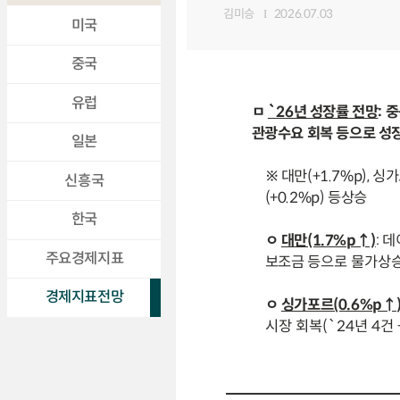
김미승
2026.07.03
미국
중국
유럽
ㅁ
`26년 성장률 전망
: 
관광수요 회복 등으로 성장
일본
※ 대만(+1.7%p), 싱가
신흥국
(+0.2%p) 등상승
한국
ㅇ
대만(1.7%p↑)
: 
주요경제지표
보조금
등으로 물가상승
경제지표전망
ㅇ
싱가포르(0.6%p↑
시장 회복(`24년 4건