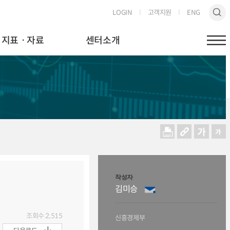
LOGIN
고객지원
ENG
지표ㆍ자료
센터소개
작성자
김미승
조회수
2,515
신흥경제부