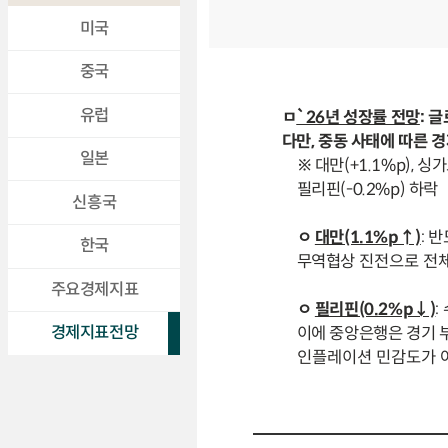
미국
중국
유럽
ㅁ
`26년 성장률 전망
: 
다만, 중동 사태에 따른 
일본
※ 대만(+1.1%p), 싱가
필리핀(-0.2%p) 하락
신흥국
ㅇ
대만(1.1%p↑)
: 
한국
무역협상
진전으로 전체
주요경제지표
ㅇ
필리핀(0.2%p↓)
:
경제지표전망
이에 중앙은행은 경기 부
인플레이션 민감도가 아시