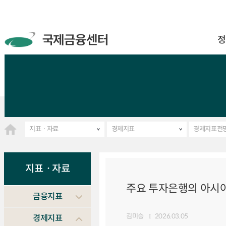
정
지표ㆍ자료
경제지표
경제지표전
지표ㆍ자료
주요 투자은행의 아시아 
금융지표
김미승
2026.03.05
경제지표