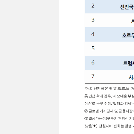
주:① ‘선진국’은 美,英,獨,佛,日
美 간섭 확대 경우, ‘사모대출 
이슈’로 문구 수정, ‘달러화 강세
② 글로벌 거시경제 및 금융시장의
③ 발생가능성(
구분의 편의상 기
‘낮음’★). 전월대비 변화는 발