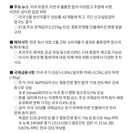
■
주요 뉴스
: 미국 트럼프, 이란과 훌륭한 합의 이르렀고 주말에 서명.
이란은 상이한 입장 피력
○ 미국 5월 생산자물가 상승률, 42개월래 최고. 주간 신규실업급여
청구는 증가
○ ECB, 주요 정책금리 0.25%p 인상. 중동전쟁發 인플레이션 영향 등을
고려
■
해외시각
: 연준 워시 의장, 5월 근원 소비자물가 결과로 통화정책 운신의
폭 확대 예상
○ 호르무즈 재개방, 공급 과잉 등으로 OPEC 시대 종말의 예고일 가능성
○ 아시아 중앙은행, 통화약세 대응 위해 역외 외환시장에서 다양한 조치
시도
■
국제금융시장
: 미국 주가 상승[+1.8%], 달러화 약세[-0.3%], 금리 하락
[-9bp]
○ 주가: 미국 S&P500지수는 중동전쟁 종전 합의 기대, 반도체주 강세
등으로 상승
유로 Stoxx600지수는 미국 증시 영향 등으로 0.5% 상승
○ 환율: 달러화지수는 지정학적 위험 감소, 주요 국채금리 하락 등이 배경
유로화와 엔화 가치는 모두 0.4% 상승
○ 금리: 미국 10년물 국채금리는 유가 하락에 따른 인플레이션 우려
완화 등이 원인
독일은 ECB 금리인상 불구 중동전쟁 종식 가능성 등으로 4bp 하락
※ 뉴욕 1M NDF 종가 1515.0원(스왑포인트 감안 시 1516.3원,
0.83% 하락). 한국 CDS 약보합