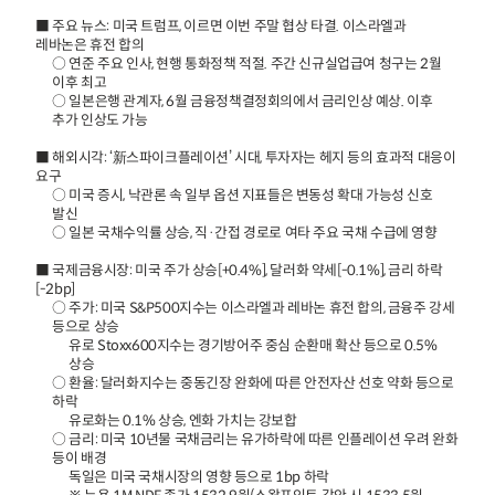
■ 주요 뉴스: 미국 트럼프, 이르면 이번 주말 협상 타결. 이스라엘과
레바논은 휴전 합의
○ 연준 주요 인사, 현행 통화정책 적절. 주간 신규실업급여 청구는 2월
이후 최고
○ 일본은행 관계자, 6월 금융정책결정회의에서 금리인상 예상. 이후
추가 인상도 가능
■ 해외시각: ‘新스파이크플레이션’ 시대, 투자자는 헤지 등의 효과적 대응이
요구
○ 미국 증시, 낙관론 속 일부 옵션 지표들은 변동성 확대 가능성 신호
발신
○ 일본 국채수익률 상승, 직·간접 경로로 여타 주요 국채 수급에 영향
■ 국제금융시장: 미국 주가 상승[+0.4%], 달러화 약세[-0.1%], 금리 하락
[-2bp]
○ 주가: 미국 S&P500지수는 이스라엘과 레바논 휴전 합의, 금융주 강세
등으로 상승
유로 Stoxx600지수는 경기방어주 중심 순환매 확산 등으로 0.5%
상승
○ 환율: 달러화지수는 중동긴장 완화에 따른 안전자산 선호 약화 등으로
하락
유로화는 0.1% 상승, 엔화 가치는 강보합
○ 금리: 미국 10년물 국채금리는 유가하락에 따른 인플레이션 우려 완화
등이 배경
독일은 미국 국채시장의 영향 등으로 1bp 하락