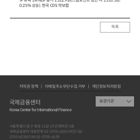
※ 뉴욕 1M NDF 종가 1532.9원(스왑포인트 감안 시 1533.5원,
0.25% 상승). 한국 CDS 약보합
목록
저작권 정책
이메일주소무단수집 거부
개인정보처리방침
국제금융센터
유관기관
Korea Center for International Finance
서울특별시 중구 명동 11길 19 은행회관 3층
국제금융센터 대표전화 02-3705-6200 (야간: 02-
3705-6236) FAX 02-3705-6159