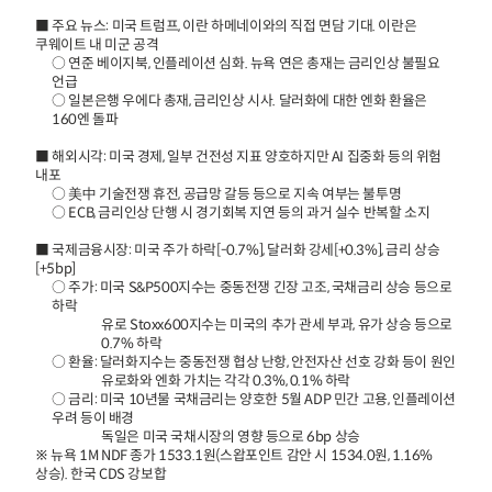
■ 주요 뉴스: 미국 트럼프, 이란 하메네이와의 직접 면담 기대. 이란은
쿠웨이트 내 미군 공격
○ 연준 베이지북, 인플레이션 심화. 뉴욕 연은 총재는 금리인상 불필요
언급
○ 일본은행 우에다 총재, 금리인상 시사. 달러화에 대한 엔화 환율은
160엔 돌파
■ 해외시각: 미국 경제, 일부 건전성 지표 양호하지만 AI 집중화 등의 위험
내포
○ 美中 기술전쟁 휴전, 공급망 갈등 등으로 지속 여부는 불투명
○ ECB, 금리인상 단행 시 경기회복 지연 등의 과거 실수 반복할 소지
■ 국제금융시장: 미국 주가 하락[-0.7%], 달러화 강세[+0.3%], 금리 상승
[+5bp]
○ 주가: 미국 S&P500지수는 중동전쟁 긴장 고조, 국채금리 상승 등으로
하락
유로 Stoxx600지수는 미국의 추가 관세 부과, 유가 상승 등으로
0.7% 하락
○ 환율: 달러화지수는 중동전쟁 협상 난항, 안전자산 선호 강화 등이 원인
유로화와 엔화 가치는 각각 0.3%, 0.1% 하락
○ 금리: 미국 10년물 국채금리는 양호한 5월 ADP 민간 고용, 인플레이션
우려 등이 배경
독일은 미국 국채시장의 영향 등으로 6bp 상승
※ 뉴욕 1M NDF 종가 1533.1원(스왑포인트 감안 시 1534.0원, 1.16%
상승). 한국 CDS 강보합