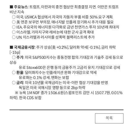
■
주요뉴스
: 트럼프, 이란과의 종전 협상안 최종결정 지연. 이란은 트럼프
비난 지속
○ 미국, USMCA 협상에서 자국의 자동차 부품 비중 50% 요구 계획
○ 美 연준 보우먼 부의장, 에너지발 인플레 장기화시 추가 대응 필요
○ IEA, 주요국의 에너지원 다각화로 금년 천연가스 투자 10년래 최대치
○ 이스라엘, 가자지구와 레바논에 대한 군사 공격 확대
○ UN, 이스라엘과 러시아를 성폭력 블랙리스트에 추가
■
국제금융시장
: 주가 상승[美 +0.2%], 달러화 약세[-0.1%], 금리 하락
[-1bp]
○
주가
: 미국 S&P500지수는 중동전쟁 합의 기대감과 기술주 강세 등으로
상승
유로 Stoxx600은 은행 등의 금융주가 고금리 유지 기대감으로 강세
○
환율
: 달러화지수는 인플레이션 완화 기대감으로 약세
유로화는 0.1% 강세, 엔화는 보합
○
금리
: 미국 10년물 국채금리는 미국-이란 협상 기대감을 반영
독일은 미국 국채시장 영향 등으로 2bp 하락
※ 뉴욕 1M NDF 종가 1506.6원(스왑포인트 감안 시 1507.7원, 0.01%
하락). 한국 CDS 보합
목록