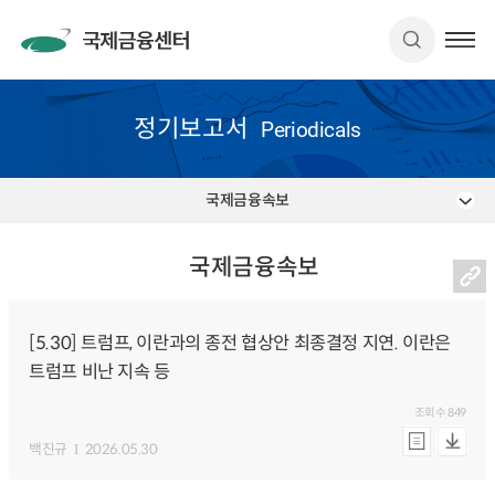
정기보고서
Periodicals
국제금융속보
국제금융속보
[5.30] 트럼프, 이란과의 종전 협상안 최종결정 지연. 이란은
트럼프 비난 지속 등
조회수
849
백진규
2026.05.30