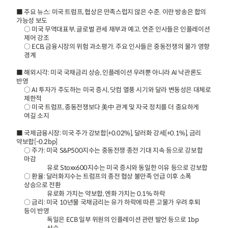
■ 주요 뉴스: 미국 트럼프, 협상은 만족스럽지 않은 수준. 이란 방송은 합의
가능성 보도
○ 미국 무역대표부, 글로벌 관세 재부과 예고. 연준 인사들은 인플레이션
제어 강조
○ ECB, 금융시장의 위험 과소평가. 주요 인사들은 중동전쟁의 물가 영향
경계
■ 해외시각: 미국 국채금리 상승, 인플레이션 우려뿐 아니라 AI 낙관론도
반영
○ AI 투자가 주도하는 미국 증시, 닷컴 열풍 시기와 달라 변동성은 대체로
제한적
○ 미국 트럼프, 중동전쟁보다 美中 관계 및 자국 정치를 더 중요하게
여길 소지
■ 국제금융시장: 미국 주가 강보합[+0.02%], 달러화 강세[+0.1%], 금리
약보합[-0.2bp]
○ 주가: 미국 S&P500지수는 중동전쟁 종전 기대 지속 등으로 강보합
마감
유로 Stoxx600지수는 미국 증시와 동일한 이유 등으로 강보합
○ 환율: 달러화지수는 트럼프의 종전 협상 불만족 언급 이후 소폭
상승으로 전환
유로화 가치는 약보합, 엔화 가치는 0.1% 하락
○ 금리: 미국 10년물 국채금리는 유가 하락에 따른 고물가 우려 후퇴
등이 반영
독일은 ECB 일부 위원의 인플레이션 관련 발언 등으로 1bp