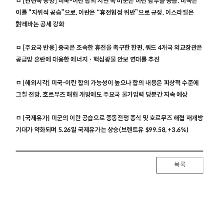
ㅁ [관련국 동향] 미국-이란 합의 지연 속 미군은 이란 남부를 공습. 미국은
이를 “자위적 공습”으로, 이란은 “휴전협정 위반”으로 규정. 이스라엘은
對레바논 공세 강화
ㅁ [주요국 반응] 중국은 조속한 휴전을 촉구한 한편, 쿼드 4개국 외교장관은
공급망 혼란에 대응한 에너지ㆍ핵심광물 안보 연대를 추진
ㅁ [해외시각] 미국-이란 합의 가능성이 높으나 합의 내용은 피상적 수준에
그칠 전망. 호르무즈 해협 개방에도 주요국 물가압력 당분간 지속 예상
ㅁ [국제유가] 미군의 이란 공습으로 중동전쟁 종식 및 호르무즈 해협 재개방
기대가 약화되며 5.26일 국제유가는 상승(브렌트유 $99.58, +3.6%)
목록