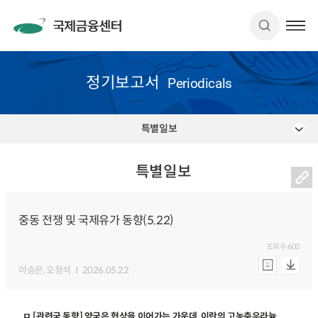
정기보고서
Periodicals
특별일보
특별일보
중동 전쟁 및 국제유가 동향(5.22)
조회수
600
이승은
, 오정석
2026.05.22
ㅁ [관련국 동향] 양국은 협상을 이어가는 가운데, 이란의 고농축우라늄