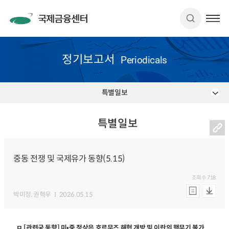
정기보고서
Periodicals
특별일보
특별일보
중동 전쟁 및 국제유가 동향(5.15)
조회수
718
박미정
, 권혁우
2026.05.15
ㅁ [관련국 동향] 미•중 정상은 호르무즈 해협 개방 및 이란의 핵무기 불가