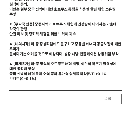
원칙에 동의.
이란은 일부 중국 선박에 대한 호르무즈 통행을 허용한 한편 해협 소유권
주장
ㅁ [주요국 반응] 중동지역과 호르무즈 해협에 긴장감이 이어지는 가운데
각국의 항행
안전 확보 및 평화적 해결을 위한 노력이 지속
ㅁ [해외시각] 미
•
중 정상회담에도 불구하고 중동발 에너지 공급차질에 대한
우려가
불식되기는 어려울 것으로 예상되며, 성장 하방
•
인플레이션 상방위험 부각
ㅁ [국제유가] 미-중 정상의 호르무즈 해협 개방, 이란의 핵포기 필요성에
대한 공감대 형성,
중국 선박의 해협 통과 소식 등이 유가 상승세를 제약(WTI +0.1%,
브렌트유 +0.1%)
목록