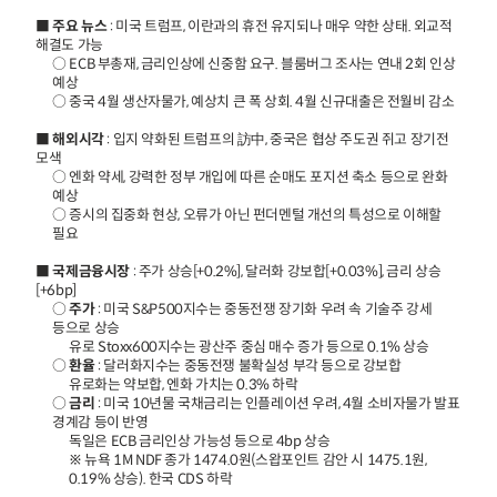
■
주요 뉴스
: 미국 트럼프, 이란과의 휴전 유지되나 매우 약한 상태. 외교적
해결도 가능
○ ECB 부총재, 금리인상에 신중함 요구. 블룸버그 조사는 연내 2회 인상
예상
○ 중국 4월 생산자물가, 예상치 큰 폭 상회. 4월 신규대출은 전월비 감소
■
해외시각
: 입지 약화된 트럼프의 訪中, 중국은 협상 주도권 쥐고 장기전
모색
○ 엔화 약세, 강력한 정부 개입에 따른 순매도 포지션 축소 등으로 완화
예상
○ 증시의 집중화 현상, 오류가 아닌 펀더멘털 개선의 특성으로 이해할
필요
■
국제금융시장
: 주가 상승[+0.2%], 달러화 강보합[+0.03%], 금리 상승
[+6bp]
○
주가
: 미국 S&P500지수는 중동전쟁 장기화 우려 속 기술주 강세
등으로 상승
유로 Stoxx600지수는 광산주 중심 매수 증가 등으로 0.1% 상승
○
환율
: 달러화지수는 중동전쟁 불확실성 부각 등으로 강보합
유로화는 약보합, 엔화 가치는 0.3% 하락
○
금리
: 미국 10년물 국채금리는 인플레이션 우려, 4월 소비자물가 발표
경계감 등이 반영
독일은 ECB 금리인상 가능성 등으로 4bp 상승
※ 뉴욕 1M NDF 종가 1474.0원(스왑포인트 감안 시 1475.1원,
0.19% 상승). 한국 CDS 하락