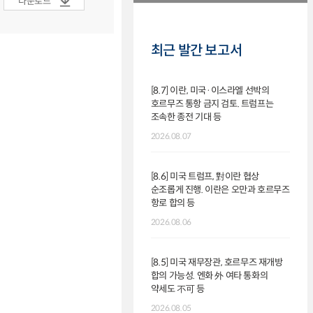
다운로드
최근 발간 보고서
[8.7] 이란, 미국·이스라엘 선박의
호르무즈 통항 금지 검토. 트럼프는
조속한 종전 기대 등
2026.08.07
[8.6] 미국 트럼프, 對이란 협상
순조롭게 진행. 이란은 오만과 호르무즈
항로 합의 등
2026.08.06
[8.5] 미국 재무장관, 호르무즈 재개방
합의 가능성. 엔화 外 여타 통화의
약세도 不可 등
2026.08.05