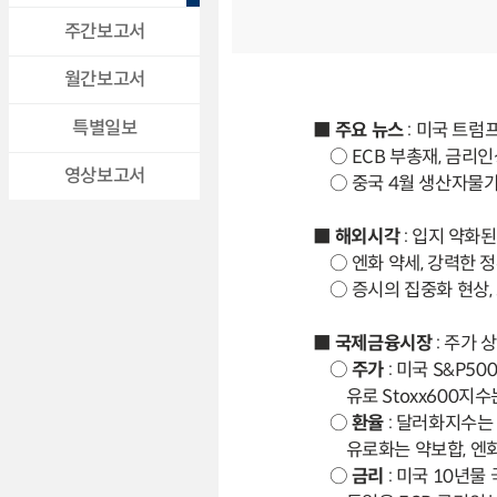
주간보고서
월간보고서
특별일보
■
주요 뉴스
: 미국 트럼
○ ECB 부총재, 금리
영상보고서
○ 중국 4월 생산자물가
■
해외시각
: 입지 약화
○ 엔화 약세, 강력한 
○ 증시의 집중화 현상
■
국제금융시장
: 주가 
○
주가
: 미국 S&P
유로 Stoxx600지
○
환율
: 달러화지수는
유로화는 약보합, 엔화
○
금리
: 미국 10년