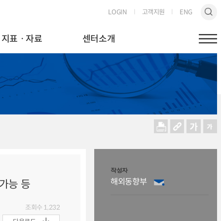
LOGIN
고객지원
ENG
지표ㆍ자료
센터소개
작성자
해외동향부
 가능 등
조회수
1,232