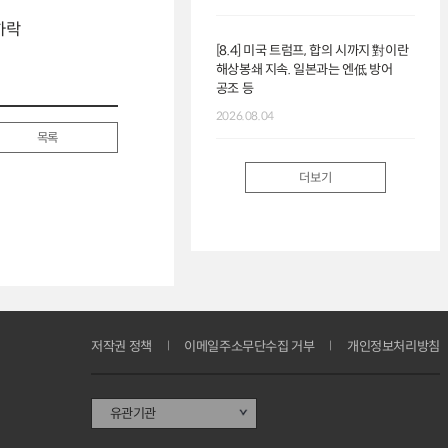
 하락
[8.4] 미국 트럼프, 합의 시까지 對이란
해상봉쇄 지속. 일본과는 엔低 방어
공조 등
2026.08.04
목록
더보기
저작권 정책
이메일주소무단수집 거부
개인정보처리방침
유관기관