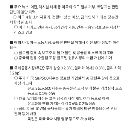
■ 주요 뉴스: 이란, 핵시설 해체 등 미국의 요구 일부 거부. 트럼프는 관련
답변에 불만 피력
○ 미국 4월 소비자물가, 전월비 상승 예상. 금리인하 기대는 당분간
제한적일 소지
○ 미국 시카고 연은 총재, 금리인상 가능. 연준 금융안정보고는 지정학
리스크 경고
■ 해외시각: 미국 노동시장, 올바른 판단을 위해서 이전 보다 정밀한 해석
요구
○ 글로벌 충격 속 보호주의, 물가 불안 및 공급망 리스크 확대 초래
○ 중국의 원유 수출입 조정, 글로벌 원유시장의 수급 개선에 기여
■ 국제금융시장(주간): 주가 상승[+2.3%], 달러화 약세[-0.3%], 금리 하락
[-2bp]
○ 주가: 미국 S&P500지수는 양호한 기업실적, AI 관련주 강세 등으로
사상 최고치
유로 Stoxx600지수는 중동전쟁 교착 우려 불구 기업실적 호조
등으로 0.1% 상승
○ 환율: 달러화지수는 일본 당국의 시장 개입 여파 등으로 하락
유로화와 엔화 가치는 각각 0.6%, 0.2% 상승
○ 금리: 미국 10년물 국채금리는 유가 하락에 따른 인플레이션 우려
완화 등이 배경
독일은 미국 국채시장 영향 등으로 3bp 하락