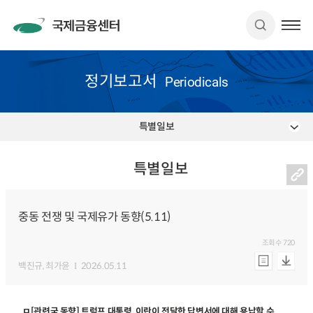
정기보고서
Periodicals
특별일보
특별일보
중동 전쟁 및 국제유가 동향(5.11)
조회수
720
백진규
, 최가윤
2026.05.11
ㅁ[관련국 동향] 트럼프 대통령, 이란이 전달한 답변서에 대해 용납할 수