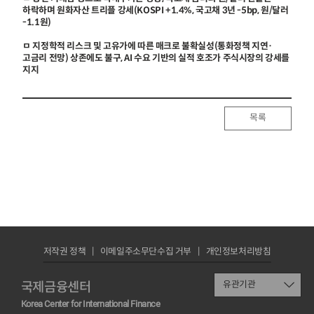
하락하며 원화자산 트리플 강세(KOSPI +1.4%, 국고채 3년 -5bp, 원/달러
-1.1원)
ㅁ 지정학적 리스크 및 고유가에 따른 매크로 불확실성(통화정책 지연·
고금리 전망) 상존에도 불구, AI 수요 기반의 실적 호조가 주식시장의 강세를
지지
목록
저작권 정책
이메일주소무단수집 거부
개인정보처리방침
국제금융센터
유관기관
Korea Center for International Finance